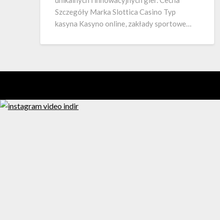
unikalnych i innowacyjnych gier. Cecha
Szczegóły Marka Slottica Casino Typ
kasyna Kasyno online, zakłady sportowe…