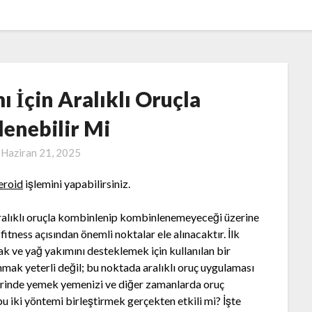
 İçin Aralıklı Oruçla
enebilir Mi
n
Haziran 21, 2025
eroid
işlemini yapabilirsiniz.
ralıklı oruçla kombinlenip kombinlenemeyeceği üzerine
fitness açısından önemli noktalar ele alınacaktır. İlk
ak ve yağ yakımını desteklemek için kullanılan bir
nmak yeterli değil; bu noktada aralıklı oruç uygulaması
imlerinde yemek yemenizi ve diğer zamanlarda oruç
u iki yöntemi birleştirmek gerçekten etkili mi? İşte