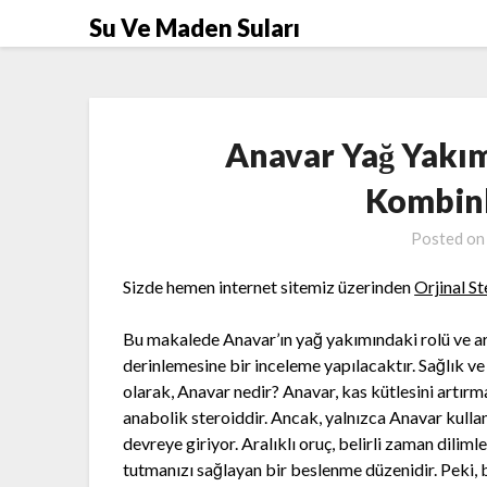
Skip
Su Ve Maden Suları
to
content
Anavar Yağ Yakımı
Kombinl
Posted o
Sizde hemen internet sitemiz üzerinden
Orjinal St
Bu makalede Anavar’ın yağ yakımındaki rolü ve a
derinlemesine bir inceleme yapılacaktır. Sağlık ve 
olarak, Anavar nedir? Anavar, kas kütlesini artırm
anabolik steroiddir. Ancak, yalnızca Anavar kulla
devreye giriyor. Aralıklı oruç, belirli zaman dil
tutmanızı sağlayan bir beslenme düzenidir. Peki, b