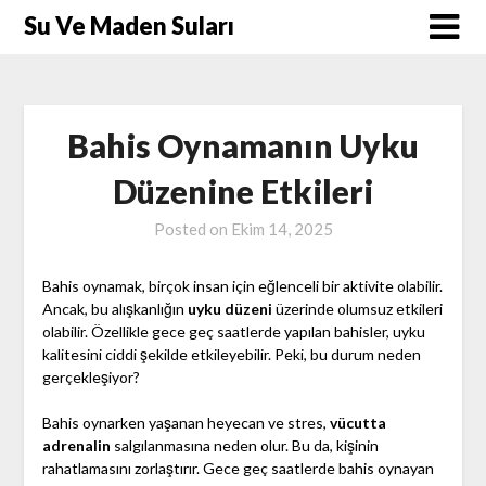
Skip
Su Ve Maden Suları
to
content
Bahis Oynamanın Uyku
Düzenine Etkileri
Posted on
Ekim 14, 2025
Bahis oynamak, birçok insan için eğlenceli bir aktivite olabilir.
Ancak, bu alışkanlığın
uyku düzeni
üzerinde olumsuz etkileri
olabilir. Özellikle gece geç saatlerde yapılan bahisler, uyku
kalitesini ciddi şekilde etkileyebilir. Peki, bu durum neden
gerçekleşiyor?
Bahis oynarken yaşanan heyecan ve stres,
vücutta
adrenalin
salgılanmasına neden olur. Bu da, kişinin
rahatlamasını zorlaştırır. Gece geç saatlerde bahis oynayan