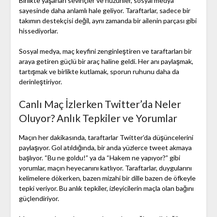
Birlikte yaşanan sevinçler ve hüzünler, sosyal medya
sayesinde daha anlamlı hale geliyor. Taraftarlar, sadece bir
takımın destekçisi değil, aynı zamanda bir ailenin parçası gibi
hissediyorlar.
Sosyal medya, maç keyfini zenginleştiren ve taraftarları bir
araya getiren güçlü bir araç haline geldi. Her anı paylaşmak,
tartışmak ve birlikte kutlamak, sporun ruhunu daha da
derinleştiriyor.
Canlı Maç İzlerken Twitter’da Neler
Oluyor? Anlık Tepkiler ve Yorumlar
Maçın her dakikasında, taraftarlar Twitter’da düşüncelerini
paylaşıyor. Gol atıldığında, bir anda yüzlerce tweet akmaya
başlıyor. “Bu ne goldu!” ya da “Hakem ne yapıyor?” gibi
yorumlar, maçın heyecanını katlıyor. Taraftarlar, duygularını
kelimelere dökerken, bazen mizahi bir dille bazen de öfkeyle
tepki veriyor. Bu anlık tepkiler, izleyicilerin maçla olan bağını
güçlendiriyor.