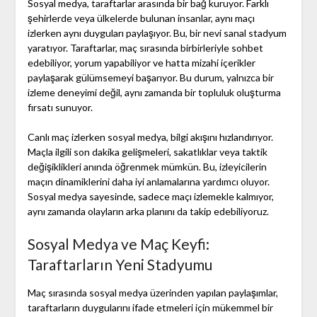
Sosyal medya, taraftarlar arasında bir bağ kuruyor. Farklı
şehirlerde veya ülkelerde bulunan insanlar, aynı maçı
izlerken aynı duyguları paylaşıyor. Bu, bir nevi sanal stadyum
yaratıyor. Taraftarlar, maç sırasında birbirleriyle sohbet
edebiliyor, yorum yapabiliyor ve hatta mizahi içerikler
paylaşarak gülümsemeyi başarıyor. Bu durum, yalnızca bir
izleme deneyimi değil, aynı zamanda bir topluluk oluşturma
fırsatı sunuyor.
Canlı maç izlerken sosyal medya, bilgi akışını hızlandırıyor.
Maçla ilgili son dakika gelişmeleri, sakatlıklar veya taktik
değişiklikleri anında öğrenmek mümkün. Bu, izleyicilerin
maçın dinamiklerini daha iyi anlamalarına yardımcı oluyor.
Sosyal medya sayesinde, sadece maçı izlemekle kalmıyor,
aynı zamanda olayların arka planını da takip edebiliyoruz.
Sosyal Medya ve Maç Keyfi:
Taraftarların Yeni Stadyumu
Maç sırasında sosyal medya üzerinden yapılan paylaşımlar,
taraftarların duygularını ifade etmeleri için mükemmel bir