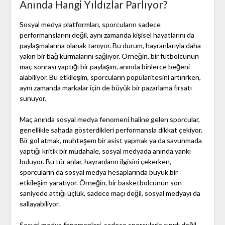
Anında Hangi Yıldızlar Parlıyor?
Sosyal medya platformları, sporcuların sadece
performanslarını değil, aynı zamanda kişisel hayatlarını da
paylaşmalarına olanak tanıyor. Bu durum, hayranlarıyla daha
yakın bir bağ kurmalarını sağlıyor. Örneğin, bir futbolcunun
maç sonrası yaptığı bir paylaşım, anında binlerce beğeni
alabiliyor. Bu etkileşim, sporcuların popülaritesini artırırken,
aynı zamanda markalar için de büyük bir pazarlama fırsatı
sunuyor.
Maç anında sosyal medya fenomeni haline gelen sporcular,
genellikle sahada gösterdikleri performansla dikkat çekiyor.
Bir gol atmak, muhteşem bir asist yapmak ya da savunmada
yaptığı kritik bir müdahale, sosyal medyada anında yankı
buluyor. Bu tür anlar, hayranların ilgisini çekerken,
sporcuların da sosyal medya hesaplarında büyük bir
etkileşim yaratıyor. Örneğin, bir basketbolcunun son
saniyede attığı üçlük, sadece maçı değil, sosyal medyayı da
sallayabiliyor.
Sosyal medya fenomenleri, sadece sporcularla sınırlı değil.