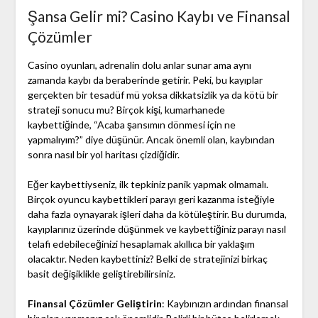
Şansa Gelir mi? Casino Kaybı ve Finansal
Çözümler
Casino oyunları, adrenalin dolu anlar sunar ama aynı
zamanda kaybı da beraberinde getirir. Peki, bu kayıplar
gerçekten bir tesadüf mü yoksa dikkatsizlik ya da kötü bir
strateji sonucu mu? Birçok kişi, kumarhanede
kaybettiğinde, “Acaba şansımın dönmesi için ne
yapmalıyım?” diye düşünür. Ancak önemli olan, kaybından
sonra nasıl bir yol haritası çizdiğidir.
Eğer kaybettiyseniz, ilk tepkiniz panik yapmak olmamalı.
Birçok oyuncu kaybettikleri parayı geri kazanma isteğiyle
daha fazla oynayarak işleri daha da kötüleştirir. Bu durumda,
kayıplarınız üzerinde düşünmek ve kaybettiğiniz parayı nasıl
telafi edebileceğinizi hesaplamak akıllıca bir yaklaşım
olacaktır. Neden kaybettiniz? Belki de stratejinizi birkaç
basit değişiklikle geliştirebilirsiniz.
Finansal Çözümler Geliştirin
: Kaybınızın ardından finansal