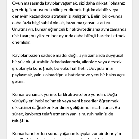
Oyun masasında kayıplar yaşamak, sizi daha dikkatli olmanız
gerektiği konusunda bilinçlendirmeli. Eğitim alabilir veya
deneyim kazandıkça stratejinizi geliştirin. Belirli bir oyunda
daha fazla bilgi sahibi olmak, kazanma şansınızı artırır.
Unutmayın, kumar eğlenceli bir aktivitedir ama aynı zamanda
risk taşır; bu yüzden her oyunda daha bilinçli hareket etmek
önemlidir.
Kayıplar bazen sadece maddi değil, aynı zamanda duygusal
bir yük oluşturabilir. Arkadaşlarınızla, ailenizle veya destek
gruplarıyla konuşmak, bu yükü hafifletir. Duygularınızı
paylaşmak, yalnız olmadığınızı hatırlatır ve yeni bir bakış açısı
getirir.
Kumar oynamak yerine, farklı aktivitelere yönelin. Doğa
yürüyüşleri, hobi edinmek veya yeni beceriler öğrenmek,
dikkatinizi dağıtırken kendinizi geliştirme fırsatı sunar. Bu
süreç, kaybınızı telafi etmenin yanı sıra, ruh halinizi de
iyileştirir.
Kumarhanelerden sonra yaşanan kayıplar zor bir deneyim