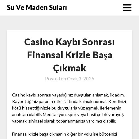
Skip
Su Ve Maden Suları
to
content
Casino Kaybı Sonrası
Finansal Krizle Başa
Çıkmak
Posted on
Ocak 3, 2025
Casino kaybı sonrası yaşadığınız duyguları anlamak, ilk adım.
Kaybettiğiniz paranın etkisi altında kalmak normal. Kendinizi
kötü hissettiğinizde bu duygularla yüzleşmek, ilerlemenin
anahtarı olabilir. Meditasyon, spor veya basitçe bir yürüyüş
yapmak, zihinsel olarak toparlanmanıza yardımcı olabilir.
Finansal krizle başa çıkmanın diğer bir yolu ise bütçenizi