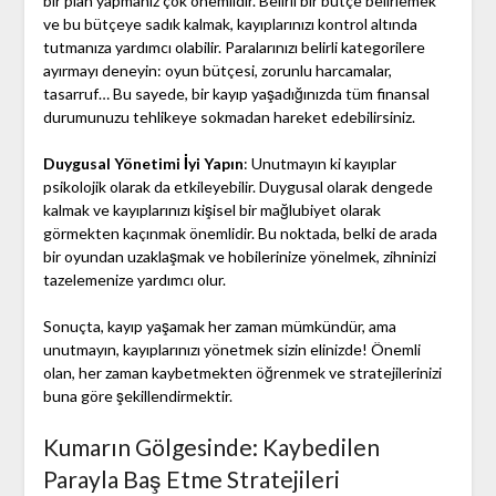
bir plan yapmanız çok önemlidir. Belirli bir bütçe belirlemek
ve bu bütçeye sadık kalmak, kayıplarınızı kontrol altında
tutmanıza yardımcı olabilir. Paralarınızı belirli kategorilere
ayırmayı deneyin: oyun bütçesi, zorunlu harcamalar,
tasarruf… Bu sayede, bir kayıp yaşadığınızda tüm finansal
durumunuzu tehlikeye sokmadan hareket edebilirsiniz.
Duygusal Yönetimi İyi Yapın
: Unutmayın ki kayıplar
psikolojik olarak da etkileyebilir. Duygusal olarak dengede
kalmak ve kayıplarınızı kişisel bir mağlubiyet olarak
görmekten kaçınmak önemlidir. Bu noktada, belki de arada
bir oyundan uzaklaşmak ve hobilerinize yönelmek, zihninizi
tazelemenize yardımcı olur.
Sonuçta, kayıp yaşamak her zaman mümkündür, ama
unutmayın, kayıplarınızı yönetmek sizin elinizde! Önemli
olan, her zaman kaybetmekten öğrenmek ve stratejilerinizi
buna göre şekillendirmektir.
Kumarın Gölgesinde: Kaybedilen
Parayla Baş Etme Stratejileri