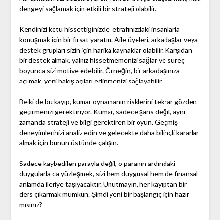
dengeyi sağlamak için etkili bir strateji olabilir.
Kendinizi kötü hissettiğinizde, etrafınızdaki insanlarla
konuşmak için bir fırsat yaratın. Aile üyeleri, arkadaşlar veya
destek grupları sizin için harika kaynaklar olabilir. Karşıdan
bir destek almak, yalnız hissetmemenizi sağlar ve süreç
boyunca sizi motive edebilir. Örneğin, bir arkadaşınıza
açılmak, yeni bakış açıları edinmenizi sağlayabilir.
Belki de bu kayıp, kumar oynamanın risklerini tekrar gözden
geçirmenizi gerektiriyor. Kumar, sadece şans değil, aynı
zamanda strateji ve bilgi gerektiren bir oyun. Geçmiş
deneyimlerinizi analiz edin ve gelecekte daha bilinçli kararlar
almak için bunun üstünde çalışın.
Sadece kaybedilen parayla değil, o paranın ardındaki
duygularla da yüzleşmek, sizi hem duygusal hem de finansal
anlamda ileriye taşıyacaktır. Unutmayın, her kayıptan bir
ders çıkarmak mümkün. Şimdi yeni bir başlangıç için hazır
mısınız?