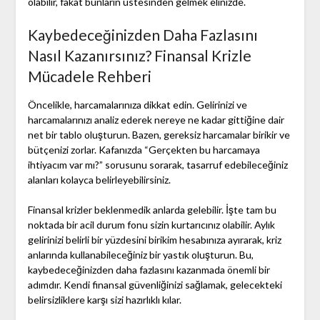
olabilir, fakat bunların üstesinden gelmek elinizde.
Kaybedeceğinizden Daha Fazlasını
Nasıl Kazanırsınız? Finansal Krizle
Mücadele Rehberi
Öncelikle, harcamalarınıza dikkat edin. Gelirinizi ve
harcamalarınızı analiz ederek nereye ne kadar gittiğine dair
net bir tablo oluşturun. Bazen, gereksiz harcamalar birikir ve
bütçenizi zorlar. Kafanızda “Gerçekten bu harcamaya
ihtiyacım var mı?” sorusunu sorarak, tasarruf edebileceğiniz
alanları kolayca belirleyebilirsiniz.
Finansal krizler beklenmedik anlarda gelebilir. İşte tam bu
noktada bir acil durum fonu sizin kurtarıcınız olabilir. Aylık
gelirinizi belirli bir yüzdesini birikim hesabınıza ayırarak, kriz
anlarında kullanabileceğiniz bir yastık oluşturun. Bu,
kaybedeceğinizden daha fazlasını kazanmada önemli bir
adımdır. Kendi finansal güvenliğinizi sağlamak, gelecekteki
belirsizliklere karşı sizi hazırlıklı kılar.