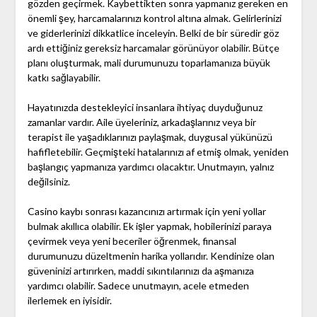
gözden geçirmek. Kaybettikten sonra yapmanız gereken en
önemli şey, harcamalarınızı kontrol altına almak. Gelirlerinizi
ve giderlerinizi dikkatlice inceleyin. Belki de bir süredir göz
ardı ettiğiniz gereksiz harcamalar görünüyor olabilir. Bütçe
planı oluşturmak, mali durumunuzu toparlamanıza büyük
katkı sağlayabilir.
Hayatınızda destekleyici insanlara ihtiyaç duyduğunuz
zamanlar vardır. Aile üyeleriniz, arkadaşlarınız veya bir
terapist ile yaşadıklarınızı paylaşmak, duygusal yükünüzü
hafifletebilir. Geçmişteki hatalarınızı af etmiş olmak, yeniden
başlangıç yapmanıza yardımcı olacaktır. Unutmayın, yalnız
değilsiniz.
Casino kaybı sonrası kazancınızı artırmak için yeni yollar
bulmak akıllıca olabilir. Ek işler yapmak, hobilerinizi paraya
çevirmek veya yeni beceriler öğrenmek, finansal
durumunuzu düzeltmenin harika yollarıdır. Kendinize olan
güveninizi artırırken, maddi sıkıntılarınızı da aşmanıza
yardımcı olabilir. Sadece unutmayın, acele etmeden
ilerlemek en iyisidir.