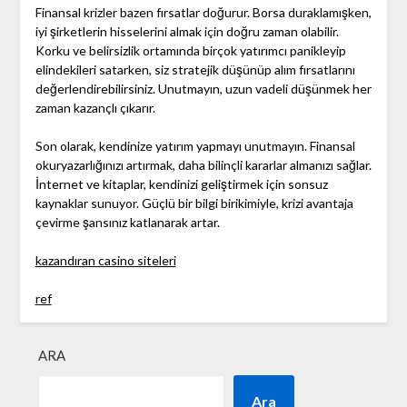
Finansal krizler bazen fırsatlar doğurur. Borsa duraklamışken,
iyi şirketlerin hisselerini almak için doğru zaman olabilir.
Korku ve belirsizlik ortamında birçok yatırımcı panikleyip
elindekileri satarken, siz stratejik düşünüp alım fırsatlarını
değerlendirebilirsiniz. Unutmayın, uzun vadeli düşünmek her
zaman kazançlı çıkarır.
Son olarak, kendinize yatırım yapmayı unutmayın. Finansal
okuryazarlığınızı artırmak, daha bilinçli kararlar almanızı sağlar.
İnternet ve kitaplar, kendinizi geliştirmek için sonsuz
kaynaklar sunuyor. Güçlü bir bilgi birikimiyle, krizi avantaja
çevirme şansınız katlanarak artar.
kazandıran casino siteleri
ref
ARA
Ara