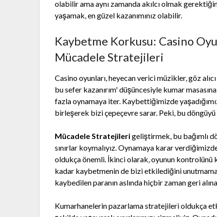
olabilir ama aynı zamanda akılcı olmak gerektiği
yaşamak, en güzel kazanımınız olabilir.
Kaybetme Korkusu: Casino Oyunla
Mücadele Stratejileri
Casino oyunları, heyecan verici müzikler, göz alıcı 
bu sefer kazanırım' düşüncesiyle kumar masasına
fazla oynamaya iter. Kaybettiğimizde yaşadığımız 
birleşerek bizi çepeçevre sarar. Peki, bu döngüyü n
Mücadele Stratejileri
geliştirmek, bu bağımlı dö
sınırlar koymalıyız. Oynamaya karar verdiğimizd
oldukça önemli. İkinci olarak, oyunun kontrolün
kadar kaybetmenin de bizi etkilediğini unutmamal
kaybedilen paranın aslında hiçbir zaman geri alı
Kumarhanelerin pazarlama stratejileri oldukça etki