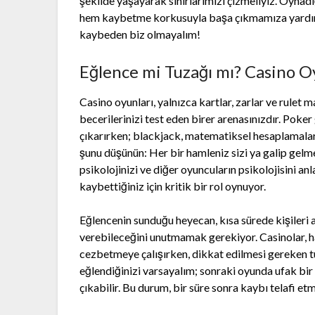
şekilde yaşayarak sınırlarımızı çizmeliyiz. Oynadı
hem kaybetme korkusuyla başa çıkmamıza yardımcı
kaybeden biz olmayalım!
Eğlence mi Tuzağı mı? Casino Oy
Casino oyunları, yalnızca kartlar, zarlar ve rulet m
becerilerinizi test eden birer arenasınızdır. Poke
çıkarırken; blackjack, matematiksel hesaplamalar 
şunu düşünün: Her bir hamleniz sizi ya galip gel
psikolojinizi ve diğer oyuncuların psikolojisini a
kaybettiğiniz için kritik bir rol oynuyor.
Eğlencenin sunduğu heyecan, kısa sürede kişileri a
verebileceğini unutmamak gerekiyor. Casinolar, har
cezbetmeye çalışırken, dikkat edilmesi gereken 
eğlendiğinizi varsayalım; sonraki oyunda ufak bir
çıkabilir. Bu durum, bir süre sonra kaybı telafi et