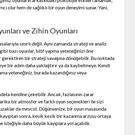
ğımız oyunların arkasındaki psikolojik etkileri anlamak,
 olur hem de sağlıklı bir oyun deneyimi sunar. Yani,
unları ve Zihin Oyunları
asalarıyla sınırlı değil. Aynı zamanda strateji ve analiz
r gibi bazı oyunlar, blöf yapma yeteneğinizi öne
gerektiren bir strateji savaşına dönüşebilir. Bu noktada
meye bir adım daha yaklaştırır ya da kaybetmeye. Kendi
nlama yeteneğiniz, burada kazandığınız veya
deta kendine çekebilir. Ancak, fazlasının zarar
ika bir atmosfer ve farklı oyun seçenekleri ile sizi
tuzaklar da mevcut. Düşünsenize, bir oyun masasında
 kayıptan sonra, kesik kesik bir kazanma arzusu ortaya
me isteğiyle daha büyük kayıplara yol açabilir.