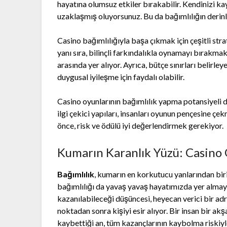
hayatına olumsuz etkiler bırakabilir. Kendinizi k
uzaklaşmış oluyorsunuz. Bu da bağımlılığın derin
Casino bağımlılığıyla başa çıkmak için çeşitli st
yanı sıra, bilinçli farkındalıkla oynamayı bırakm
arasında yer alıyor. Ayrıca, bütçe sınırları belirle
duygusal iyileşme için faydalı olabilir.
Casino oyunlarının bağımlılık yapma potansiyeli 
ilgi çekici yapıları, insanları oyunun pençesine 
önce, risk ve ödülü iyi değerlendirmek gerekiyor.
Kumarın Karanlık Yüzü: Casino O
Bağımlılık
, kumarın en korkutucu yanlarından biri
bağımlılığı da yavaş yavaş hayatımızda yer alma
kazanılabileceği düşüncesi, heyecan verici bir ad
noktadan sonra kişiyi esir alıyor. Bir insan bir a
kaybettiği an, tüm kazançlarının kaybolma riskiyl