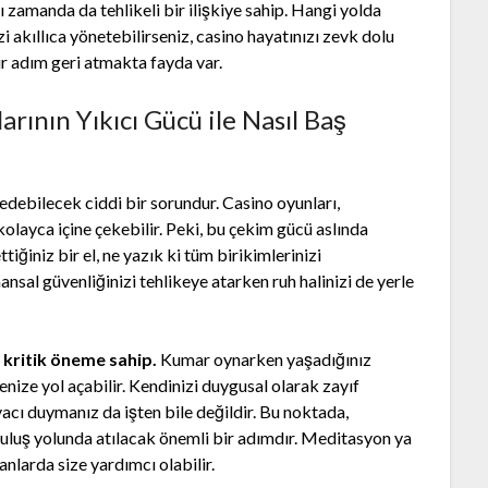
 zamanda da tehlikeli bir ilişkiye sahip. Hangi yolda
i akıllıca yönetebilirseniz, casino hayatınızı zevk dolu
ir adım geri atmakta fayda var.
rının Yıkıcı Gücü ile Nasıl Baş
 edebilecek ciddi bir sorundur. Casino oyunları,
olayca içine çekebilir. Peki, bu çekim gücü aslında
ğiniz bir el, ne yazık ki tüm birikimlerinizi
nsal güvenliğinizi tehlikeye atarken ruh halinizi de yerle
 kritik öneme sahip.
Kumar oynarken yaşadığınız
ize yol açabilir. Kendinizi duygusal olarak zayıf
yacı duymanız da işten bile değildir. Bu noktada,
uluş yolunda atılacak önemli bir adımdır. Meditasyon ya
anlarda size yardımcı olabilir.