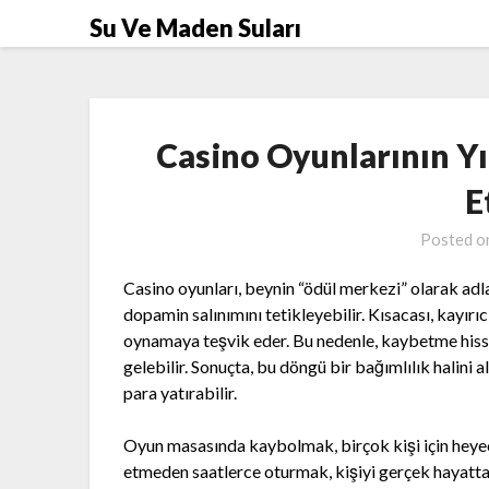
Skip
Su Ve Maden Suları
to
content
Casino Oyunlarının Yı
E
Posted 
Casino oyunları, beynin “ödül merkezi” olarak ad
dopamin salınımını tetikleyebilir. Kısacası, kayırı
oynamaya teşvik eder. Bu nedenle, kaybetme hissi
gelebilir. Sonuçta, bu döngü bir bağımlılık halini 
para yatırabilir.
Oyun masasında kaybolmak, birçok kişi için heyeca
etmeden saatlerce oturmak, kişiyi gerçek hayattan k