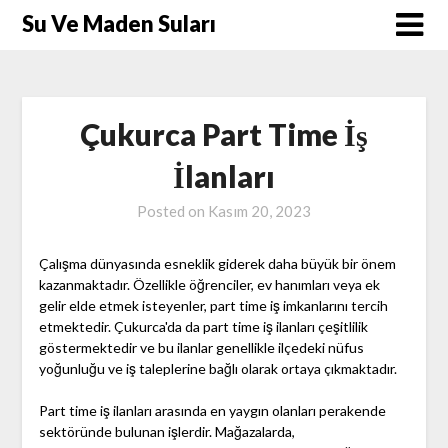
Skip
Su Ve Maden Suları
to
content
Çukurca Part Time İş
İlanları
Posted on
Kasım 20, 2023
Çalışma dünyasında esneklik giderek daha büyük bir önem
kazanmaktadır. Özellikle öğrenciler, ev hanımları veya ek
gelir elde etmek isteyenler, part time iş imkanlarını tercih
etmektedir. Çukurca'da da part time iş ilanları çeşitlilik
göstermektedir ve bu ilanlar genellikle ilçedeki nüfus
yoğunluğu ve iş taleplerine bağlı olarak ortaya çıkmaktadır.
Part time iş ilanları arasında en yaygın olanları perakende
sektöründe bulunan işlerdir. Mağazalarda,