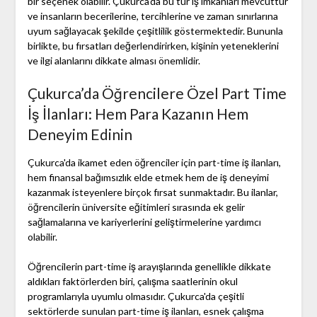
bir seçenek olabilir. Çukurca'da bu tür iş imkanları mevcuttur
ve insanların becerilerine, tercihlerine ve zaman sınırlarına
uyum sağlayacak şekilde çeşitlilik göstermektedir. Bununla
birlikte, bu fırsatları değerlendirirken, kişinin yeteneklerini
ve ilgi alanlarını dikkate alması önemlidir.
Çukurca’da Öğrencilere Özel Part Time
İş İlanları: Hem Para Kazanın Hem
Deneyim Edinin
Çukurca'da ikamet eden öğrenciler için part-time iş ilanları,
hem finansal bağımsızlık elde etmek hem de iş deneyimi
kazanmak isteyenlere birçok fırsat sunmaktadır. Bu ilanlar,
öğrencilerin üniversite eğitimleri sırasında ek gelir
sağlamalarına ve kariyerlerini geliştirmelerine yardımcı
olabilir.
Öğrencilerin part-time iş arayışlarında genellikle dikkate
aldıkları faktörlerden biri, çalışma saatlerinin okul
programlarıyla uyumlu olmasıdır. Çukurca'da çeşitli
sektörlerde sunulan part-time iş ilanları, esnek çalışma