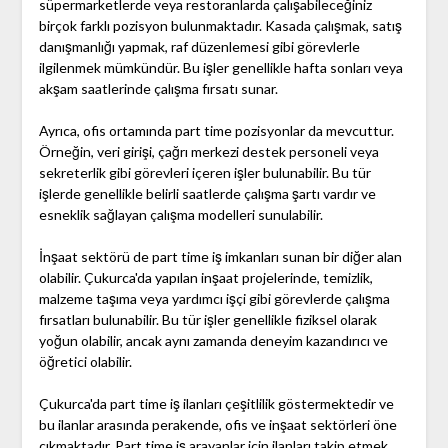
süpermarketlerde veya restoranlarda çalışabileceğiniz
birçok farklı pozisyon bulunmaktadır. Kasada çalışmak, satış
danışmanlığı yapmak, raf düzenlemesi gibi görevlerle
ilgilenmek mümkündür. Bu işler genellikle hafta sonları veya
akşam saatlerinde çalışma fırsatı sunar.
Ayrıca, ofis ortamında part time pozisyonlar da mevcuttur.
Örneğin, veri girişi, çağrı merkezi destek personeli veya
sekreterlik gibi görevleri içeren işler bulunabilir. Bu tür
işlerde genellikle belirli saatlerde çalışma şartı vardır ve
esneklik sağlayan çalışma modelleri sunulabilir.
İnşaat sektörü de part time iş imkanları sunan bir diğer alan
olabilir. Çukurca'da yapılan inşaat projelerinde, temizlik,
malzeme taşıma veya yardımcı işçi gibi görevlerde çalışma
fırsatları bulunabilir. Bu tür işler genellikle fiziksel olarak
yoğun olabilir, ancak aynı zamanda deneyim kazandırıcı ve
öğretici olabilir.
Çukurca'da part time iş ilanları çeşitlilik göstermektedir ve
bu ilanlar arasında perakende, ofis ve inşaat sektörleri öne
çıkmaktadır. Part time iş arayanlar için ilanları takip etmek,