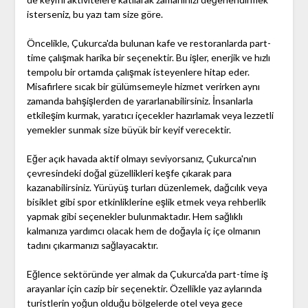
isterseniz, bu yazı tam size göre.
Öncelikle, Çukurca'da bulunan kafe ve restoranlarda part-
time çalışmak harika bir seçenektir. Bu işler, enerjik ve hızlı
tempolu bir ortamda çalışmak isteyenlere hitap eder.
Misafirlere sıcak bir gülümsemeyle hizmet verirken aynı
zamanda bahşişlerden de yararlanabilirsiniz. İnsanlarla
etkileşim kurmak, yaratıcı içecekler hazırlamak veya lezzetli
yemekler sunmak size büyük bir keyif verecektir.
Eğer açık havada aktif olmayı seviyorsanız, Çukurca'nın
çevresindeki doğal güzellikleri keşfe çıkarak para
kazanabilirsiniz. Yürüyüş turları düzenlemek, dağcılık veya
bisiklet gibi spor etkinliklerine eşlik etmek veya rehberlik
yapmak gibi seçenekler bulunmaktadır. Hem sağlıklı
kalmanıza yardımcı olacak hem de doğayla iç içe olmanın
tadını çıkarmanızı sağlayacaktır.
Eğlence sektöründe yer almak da Çukurca'da part-time iş
arayanlar için cazip bir seçenektir. Özellikle yaz aylarında
turistlerin yoğun olduğu bölgelerde otel veya gece