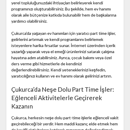
yerel topluluğunuzdaki ihtiyaçları belirleyerek kendi
programınızı oluşturabilirsiniz. Bu şekilde, hem ev hanımı
olarak aile bütçenize katkıda bulunabilir hem de başkalarına
yardımcı olabilirsiniz.
Çukurca'da yaşayan ev hanımları için yaratıcı part time işler,
gelirlerini artırmak ve kendi programlarını belirlemek
isteyenlere harika fırsatlar sunar. İnternet üzerinden içerik
yazarlığı yaparak veya el emeği ürünlerinizi satarak çalışma
hayatına adım atabilirsiniz. Ayrıca, çocuk bakımı veya özel
ders verme gibi hizmetlerle de kendinizi
değerlendirebilirsiniz. Kendi yeteneklerinizi keşfedin,
yaratıcılığınızı kullanın ve ev hanımı olarak gelirinizi artırın.
Çukurca’da Neşe Dolu Part Time İşler:
Eğlenceli Aktivitelerle Geçirerek
Kazanın
Çukurca, herkesin neşe dolu part-time işlerle eğlenceli vakit
geçirebileceği bir yerdir. Hem maddi kazanç elde etmek hem
de keyifli aktivitelere katılarak zamanınızı değerlendirmek