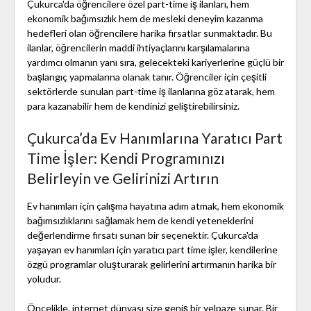
Çukurca'da öğrencilere özel part-time iş ilanları, hem
ekonomik bağımsızlık hem de mesleki deneyim kazanma
hedefleri olan öğrencilere harika fırsatlar sunmaktadır. Bu
ilanlar, öğrencilerin maddi ihtiyaçlarını karşılamalarına
yardımcı olmanın yanı sıra, gelecekteki kariyerlerine güçlü bir
başlangıç yapmalarına olanak tanır. Öğrenciler için çeşitli
sektörlerde sunulan part-time iş ilanlarına göz atarak, hem
para kazanabilir hem de kendinizi geliştirebilirsiniz.
Çukurca’da Ev Hanımlarına Yaratıcı Part
Time İşler: Kendi Programınızı
Belirleyin ve Gelirinizi Artırın
Ev hanımları için çalışma hayatına adım atmak, hem ekonomik
bağımsızlıklarını sağlamak hem de kendi yeteneklerini
değerlendirme fırsatı sunan bir seçenektir. Çukurca'da
yaşayan ev hanımları için yaratıcı part time işler, kendilerine
özgü programlar oluşturarak gelirlerini artırmanın harika bir
yoludur.
Öncelikle, internet dünyası size geniş bir yelpaze sunar. Bir