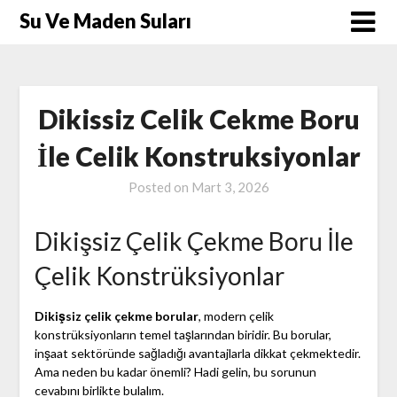
Skip
Su Ve Maden Suları
to
content
Dikissiz Celik Cekme Boru
İle Celik Konstruksiyonlar
Posted on
Mart 3, 2026
Dikişsiz Çelik Çekme Boru İle
Çelik Konstrüksiyonlar
Dikişsiz çelik çekme borular
, modern çelik
konstrüksiyonların temel taşlarından biridir. Bu borular,
inşaat sektöründe sağladığı avantajlarla dikkat çekmektedir.
Ama neden bu kadar önemli? Hadi gelin, bu sorunun
cevabını birlikte bulalım.