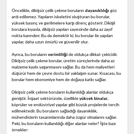
Öncelikle, dikişsiz çelik çekme boruların
dayanıklılığı
göz
ardı edilemez. Yapıların iskeletini oluşturan bu borular,
yüksek basınç ve gerilmelere karşı direnç gösterir. Dikişli
borulara kıyasla, dikişsiz yapıları sayesinde daha az zayıf
nokta barındırır. Bu da demektir ki, bu borular ile yapılan
yapılar, daha uzun ömürlü ve güvenilir olur.
Ayrıca, bu boruların
verimliliği
de oldukça dikkat çekicidir.
Dikişsiz çelik çekme borular, üretim süreçlerinde daha az
malzeme kaybı yaşanmasını sağlar. Bu da hem maliyetleri
düşürür hem de çevre dostu bir yaklaşım sunar. Kısacası, bu
borular hem ekonomiye hem de doğaya katkı sağlar.
Dikişsiz çelik çekme boruların kullanıldığı alanlar oldukça
geniştir. İnşaat sektöründe, özellikle
yüksek binalar
,
köprüler ve endüstriyel yapılar gibi büyük projelerde tercih
edilmektedir. Bu boruların sağladığı dayanıklılık,
mühendislerin tasarımlarında daha özgür olmalarını sağlar.
Peki, bu boruların kullanıldığı diğer alanlar neler? İşte bazı
örnekler: