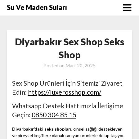
Skip
Su Ve Maden Suları
to
content
Diyarbakır Sex Shop Seks
Shop
Posted on
Mart 20, 2025
Sex Shop Ürünleri İçin Sitemizi Ziyaret
Edin:
https://luxerosshop.com/
Whatsapp Destek Hattımızla İletişime
Geçin:
0850 304 85 15
Diyarbakır’daki seks shopları
, cinsel sağlığı destekleyen
ve bireysel keşiflere olanak tanıyan ürünlerle dolup taşıyor.