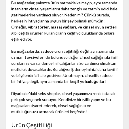
Bu mağazalar, yalnızca ürün satmakla kalmayıp, aynı zamanda
insanların cinsel yaşamlarını daha zengin ve tatmin edici hale
getirmelerine yardımcı oluyor. Neden mi? Çünkü burada,
herkesin ihtiyaçlarına uygun bir şey bulmak mümkün!
Örneğin,
vibratörler
,
masaj yağları
, ve
cinsel oyun setleri
gibi çeşitli ürünler, kullanıcıların keşif yolculuklarında onlara
eşlik ediyor.
Bu mağazalarda, sadece ürün çeşitliliği değil, aynı zamanda
uzman tavsiyeleri
de bulunuyor. Eğer cinsel sağlığınızla ilgili
sorularınız varsa, deneyimli çalışanlar size yardımcı olmaktan
mutluluk duyacaklardır. Bu, alışveriş deneyiminizi daha keyifli
ve bilgilendirici hale getiriyor. Unutmayın, cinsellik sadece
bir ihtiyaç değil, aynı zamanda bir
keşif yolculuğu
dur!
Diyarbakır’daki seks shoplar, cinsel yaşamınıza renk katacak
pek çok seçenek sunuyor. Kendinize bir iyilik yapın ve bu
mağazaları ziyaret ederek, cinsel sağlığınızı ve
mutluluğunuzu artıracak ürünleri keşfedin!
Ürün Çeşitliliği