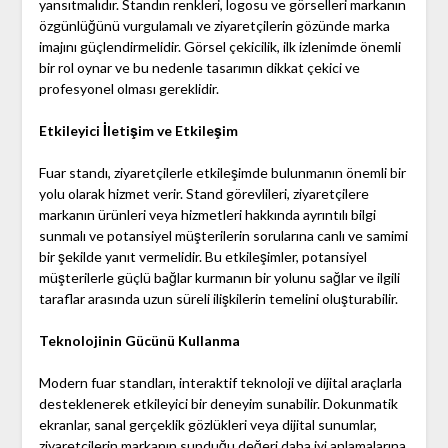
yansıtmalıdır. Standın renkleri, logosu ve görselleri markanın
özgünlüğünü vurgulamalı ve ziyaretçilerin gözünde marka
imajını güçlendirmelidir. Görsel çekicilik, ilk izlenimde önemli
bir rol oynar ve bu nedenle tasarımın dikkat çekici ve
profesyonel olması gereklidir.
Etkileyici İletişim ve Etkileşim
Fuar standı, ziyaretçilerle etkileşimde bulunmanın önemli bir
yolu olarak hizmet verir. Stand görevlileri, ziyaretçilere
markanın ürünleri veya hizmetleri hakkında ayrıntılı bilgi
sunmalı ve potansiyel müşterilerin sorularına canlı ve samimi
bir şekilde yanıt vermelidir. Bu etkileşimler, potansiyel
müşterilerle güçlü bağlar kurmanın bir yolunu sağlar ve ilgili
taraflar arasında uzun süreli ilişkilerin temelini oluşturabilir.
Teknolojinin Gücünü Kullanma
Modern fuar standları, interaktif teknoloji ve dijital araçlarla
desteklenerek etkileyici bir deneyim sunabilir. Dokunmatik
ekranlar, sanal gerçeklik gözlükleri veya dijital sunumlar,
ziyaretçilerin markanın sunduğu değeri daha iyi anlamalarına