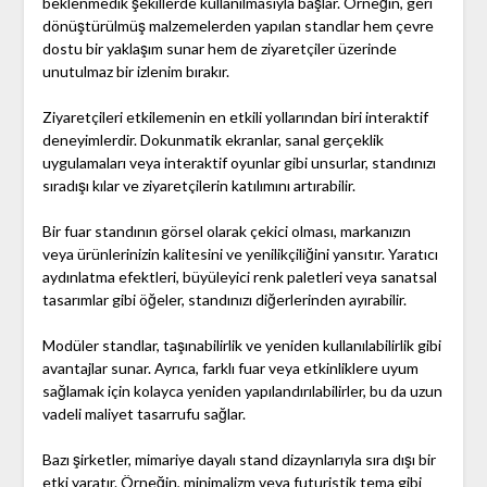
beklenmedik şekillerde kullanılmasıyla başlar. Örneğin, geri
dönüştürülmüş malzemelerden yapılan standlar hem çevre
dostu bir yaklaşım sunar hem de ziyaretçiler üzerinde
unutulmaz bir izlenim bırakır.
Ziyaretçileri etkilemenin en etkili yollarından biri interaktif
deneyimlerdir. Dokunmatik ekranlar, sanal gerçeklik
uygulamaları veya interaktif oyunlar gibi unsurlar, standınızı
sıradışı kılar ve ziyaretçilerin katılımını artırabilir.
Bir fuar standının görsel olarak çekici olması, markanızın
veya ürünlerinizin kalitesini ve yenilikçiliğini yansıtır. Yaratıcı
aydınlatma efektleri, büyüleyici renk paletleri veya sanatsal
tasarımlar gibi öğeler, standınızı diğerlerinden ayırabilir.
Modüler standlar, taşınabilirlik ve yeniden kullanılabilirlik gibi
avantajlar sunar. Ayrıca, farklı fuar veya etkinliklere uyum
sağlamak için kolayca yeniden yapılandırılabilirler, bu da uzun
vadeli maliyet tasarrufu sağlar.
Bazı şirketler, mimariye dayalı stand dizaynlarıyla sıra dışı bir
etki yaratır. Örneğin, minimalizm veya futuristik tema gibi