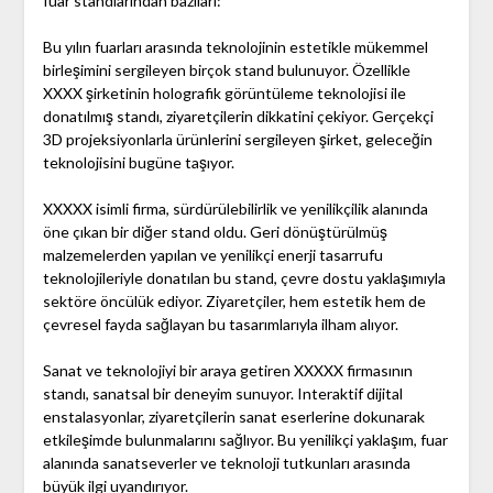
fuar standlarından bazıları:
Bu yılın fuarları arasında teknolojinin estetikle mükemmel
birleşimini sergileyen birçok stand bulunuyor. Özellikle
XXXX şirketinin holografik görüntüleme teknolojisi ile
donatılmış standı, ziyaretçilerin dikkatini çekiyor. Gerçekçi
3D projeksiyonlarla ürünlerini sergileyen şirket, geleceğin
teknolojisini bugüne taşıyor.
XXXXX isimli firma, sürdürülebilirlik ve yenilikçilik alanında
öne çıkan bir diğer stand oldu. Geri dönüştürülmüş
malzemelerden yapılan ve yenilikçi enerji tasarrufu
teknolojileriyle donatılan bu stand, çevre dostu yaklaşımıyla
sektöre öncülük ediyor. Ziyaretçiler, hem estetik hem de
çevresel fayda sağlayan bu tasarımlarıyla ilham alıyor.
Sanat ve teknolojiyi bir araya getiren XXXXX firmasının
standı, sanatsal bir deneyim sunuyor. Interaktif dijital
enstalasyonlar, ziyaretçilerin sanat eserlerine dokunarak
etkileşimde bulunmalarını sağlıyor. Bu yenilikçi yaklaşım, fuar
alanında sanatseverler ve teknoloji tutkunları arasında
büyük ilgi uyandırıyor.