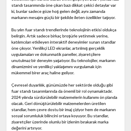
standı tasarımında öne çıkan bazı dikkat çekici detaylar var
ki, bunlar sadece göze hoş gelen değil, aynı zamanda
markanın mesajını güçlü bir şekilde ileten özellikler taşıyor.
Bu yılın fuar standı trendlerinde teknolojinin etkisi oldukça
belirgin. Artık sadece birkaç broşürle yetinmek yerine,
katılımcıları etkileyen interaktif deneyimler sunan standlar
öne çıkıyor. Yenilikçi LED ekranlar, artırılmış gerçeklik
uygulamaları ve dokunmatik paneller, ziyaretçilere
unutulmaz bir deneyim yaşatıyor. Bu teknolojiler, markanın
dinamizmini ve yenilikçi yaklaşımını vurgulamak için
mükemmel birer araç haline geliyor.
Çevresel duyarlılık, günümüzde her sektörde olduğu gibi
fuar standı tasarımlarında da önemli bir rol oynamaktadır.
2024 yılında sürdürülebilir malzemelerin kullanımı ön planda
olacak. Geri dönüştürülebilir malzemelerden üretilen
standlar, hem çevre dostu bir imaj çiziyor hem de markanın
sosyal sorumluluk bilincini ortaya koyuyor. Bu standlar,
ziyaretçiler üzerinde olumlu bir izlenim bırakarak marka
değerini artırıyor.