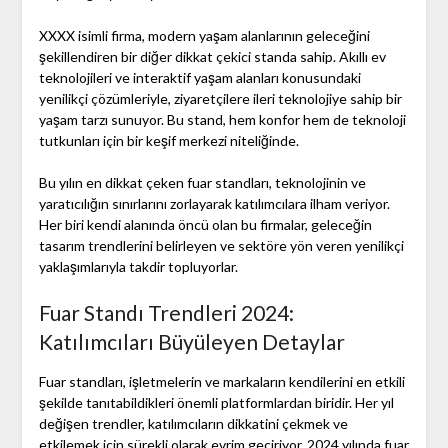
XXXX isimli firma, modern yaşam alanlarının geleceğini
şekillendiren bir diğer dikkat çekici standa sahip. Akıllı ev
teknolojileri ve interaktif yaşam alanları konusundaki
yenilikçi çözümleriyle, ziyaretçilere ileri teknolojiye sahip bir
yaşam tarzı sunuyor. Bu stand, hem konfor hem de teknoloji
tutkunları için bir keşif merkezi niteliğinde.
Bu yılın en dikkat çeken fuar standları, teknolojinin ve
yaratıcılığın sınırlarını zorlayarak katılımcılara ilham veriyor.
Her biri kendi alanında öncü olan bu firmalar, geleceğin
tasarım trendlerini belirleyen ve sektöre yön veren yenilikçi
yaklaşımlarıyla takdir topluyorlar.
Fuar Standı Trendleri 2024:
Katılımcıları Büyüleyen Detaylar
Fuar standları, işletmelerin ve markaların kendilerini en etkili
şekilde tanıtabildikleri önemli platformlardan biridir. Her yıl
değişen trendler, katılımcıların dikkatini çekmek ve
etkilemek için sürekli olarak evrim geçiriyor. 2024 yılında fuar