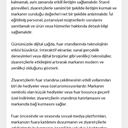
kalmamalı, aynı zamanda etkili iletişim sağlamalıdır. Stand
görevlileri, ziyaretçilerle samimi bir şekilde iletişim kurmalı ve
markanın sunduğu değerleri net bir şekilde anlatmalıdır. İyi
eğitilmiş personel, potansiyel müşterilerin sorularını
yanıtlamalı ve ürün veya hizmetler hakkında detaylı bilgi
sağlamalıdır.
Günümüzde dijital çağda, fuar standlarında teknolojinin
etkisi büyüktür. Interaktif ekranlar, sanal gerçeklik
deneyimleri veya dijital broşürler gibi yenilikçi teknolojiler,
ziyaretçilerle etkileşimi artırarak markanın modern ve
yenilikçi olduğunu gösterir.
Ziyaretçilerin fuar standına çekilmesinin etkili yollarından
biri de hediyeler veya özel promosyonlardır. Markanın
sembolü olan küçük hediyeler veya fuar boyunca geçerli
özel indirimler, ziyaretçilerin standınızı hatırlamasını ve
markanızla bağ kurmasını sağlar.
Fuar öncesinde ve sırasında sosyal medya platformları,
markanızın fuara katılımını duyurmanın ve ziyaretçilerle
etkileşimde bulunmanın önemli bir yoludur. Hashtagler