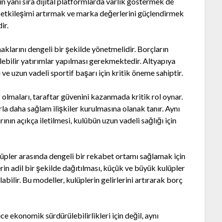
rın yanı sıra dijital platformlarda varlık göstermek de
rla etkileşimi artırmak ve marka değerlerini güçlendirmek
ir.
aklarını dengeli bir şekilde yönetmelidir. Borçların
ülebilir yatırımlar yapılması gerekmektedir. Altyapıya
 ve uzun vadeli sportif başarı için kritik öneme sahiptir.
 olmaları, taraftar güvenini kazanmada kritik rol oynar.
rla daha sağlam ilişkiler kurulmasına olanak tanır. Aynı
nın açıkça iletilmesi, kulübün uzun vadeli sağlığı için
lüpler arasında dengeli bir rekabet ortamı sağlamak için
rin adil bir şekilde dağıtılması, küçük ve büyük kulüpler
lir. Bu modeller, kulüplerin gelirlerini artırarak borç
e ekonomik sürdürülebilirlikleri için değil, aynı