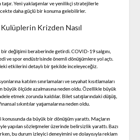
aşır. Yeni yaklaşımlar ve yenilikçi stratejilerle
ecekte daha güçlü bir konuma gelebilirler.
Kulüplerin Krizden Nasıl
 bir değişimi beraberinde getirdi. COVID-19 salgını,
ledi ve spor endüstrisinde önemli dönüşümlere yol açtı.
i etkilerini detaylı bir şekilde inceleyeceğiz.
yonlarına katılım sınırlamaları ve seyahat kısıtlamaları
nin büyük ölçüde azalmasına neden oldu. Özellikle büyük
adele etmek zorunda kaldılar. Bilet satışlarındaki düşüş,
finansal sıkıntılar yaşamalarına neden oldu.
ri konusunda da büyük bir dönüşüm yarattı. Maçların
iyle yapılan sözleşmeler üzerinde belirsizlik yarattı. Bazı
larken, bu durum izleyici deneyimini ve dolayısıyla reklam