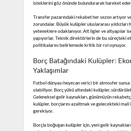
isteklerini göz önünde bulundurarak hareket ederl
Transfer pazarındaki rekabet her sezon artıyor ve
zorundalar. Büyük kulüpler uluslararası yıldızları
yeteneklere odaklanıyor. Alt ligler ve altyapılar i
yapıyorlar. Teknik direktörlerin de bu süreçteki et
politikalarını belirlemede kritik bir rol oynuyor.
Borç Batağındaki Kulüpler: Ekon
Yaklaşımlar
Futbol dünyası heyecan verici bir atmosfer sunsa d
olabiliyor. Borç yükü altındaki kulüpler, sürdürüle
Geleneksel gelir kaynakları, günümüzün rekabetçi
kulüpler, borçlarını azaltmak ve gelecekteki mali i
gerekiyor.
Borçla boğuşan kulüpler için, yeni gelir kaynakla