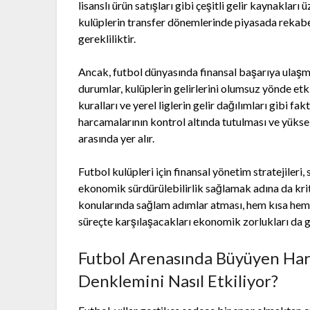
lisanslı ürün satışları gibi çeşitli gelir kaynakları ü
kulüplerin transfer dönemlerinde piyasada rekabe
gerekliliktir.
Ancak, futbol dünyasında finansal başarıya ulaşm
durumlar, kulüplerin gelirlerini olumsuz yönde etki
kuralları ve yerel liglerin gelir dağılımları gibi f
harcamalarının kontrol altında tutulması ve yükse
arasında yer alır.
Futbol kulüpleri için finansal yönetim stratejileri
ekonomik sürdürülebilirlik sağlamak adına da kritikt
konularında sağlam adımlar atması, hem kısa hem d
süreçte karşılaşacakları ekonomik zorlukları da 
Futbol Arenasında Büyüyen Harc
Denklemini Nasıl Etkiliyor?