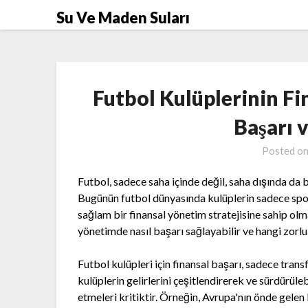
Skip
Su Ve Maden Suları
to
content
Futbol Kulüplerinin F
Başarı 
Posted o
Futbol, sadece saha içinde değil, saha dışında da b
Bugünün futbol dünyasında kulüplerin sadece spor
sağlam bir finansal yönetim stratejisine sahip olm
yönetimde nasıl başarı sağlayabilir ve hangi zorlu
Futbol kulüpleri için finansal başarı, sadece transf
kulüplerin gelirlerini çeşitlendirerek ve sürdürüle
etmeleri kritiktir. Örneğin, Avrupa'nın önde gelen k