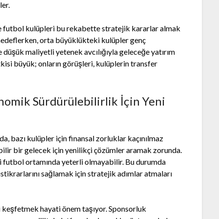
er.
 futbol kulüpleri bu rekabette stratejik kararlar almak
 hedeflerken, orta büyüklükteki kulüpler genç
se düşük maliyetli yetenek avcılığıyla geleceğe yatırım
kisi büyük; onların görüşleri, kulüplerin transfer
omik Sürdürülebilirlik İçin Yeni
a, bazı kulüpler için finansal zorluklar kaçınılmaz
bilir bir gelecek için yenilikçi çözümler aramak zorunda.
 futbol ortamında yeterli olmayabilir. Bu durumda
stikrarlarını sağlamak için stratejik adımlar atmaları
rı keşfetmek hayati önem taşıyor. Sponsorluk