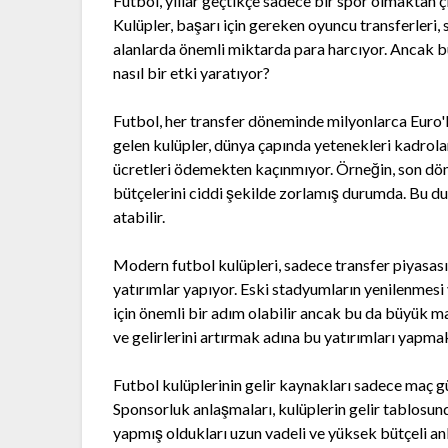
Futbol, yıllar geçtikçe sadece bir spor olmaktan ç
Kulüpler, başarı için gereken oyuncu transferleri
alanlarda önemli miktarda para harcıyor. Ancak bu
nasıl bir etki yaratıyor?
Futbol, her transfer döneminde milyonlarca Euro'
gelen kulüpler, dünya çapında yetenekleri kadrol
ücretleri ödemekten kaçınmıyor. Örneğin, son dön
bütçelerini ciddi şekilde zorlamış durumda. Bu dur
atabilir.
Modern futbol kulüpleri, sadece transfer piyasası
yatırımlar yapıyor. Eski stadyumların yenilenmesi
için önemli bir adım olabilir ancak bu da büyük ma
ve gelirlerini artırmak adına bu yatırımları yapma
Futbol kulüplerinin gelir kaynakları sadece maç gün
Sponsorluk anlaşmaları, kulüplerin gelir tablosun
yapmış oldukları uzun vadeli ve yüksek bütçeli anla