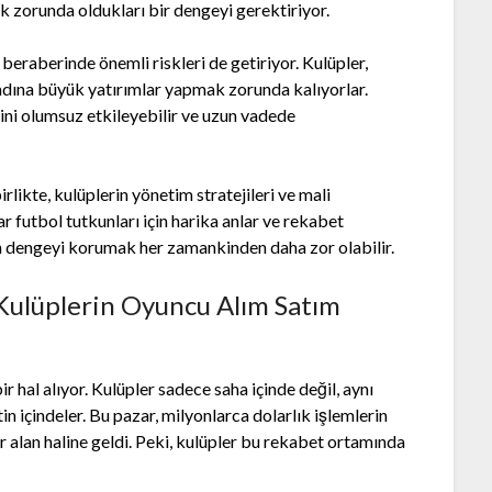
 zorunda oldukları bir dengeyi gerektiriyor.
eraberinde önemli riskleri de getiriyor. Kulüpler,
adına büyük yatırımlar yapmak zorunda kalıyorlar.
ni olumsuz etkileyebilir ve uzun vadede
likte, kulüplerin yönetim stratejileri ve mali
 futbol tutkunları için harika anlar ve rekabet
dan dengeyi korumak her zamankinden daha zor olabilir.
Kulüplerin Oyuncu Alım Satım
 hal alıyor. Kulüpler sadece saha içinde değil, aynı
 içindeler. Bu pazar, milyonlarca dolarlık işlemlerin
bir alan haline geldi. Peki, kulüpler bu rekabet ortamında