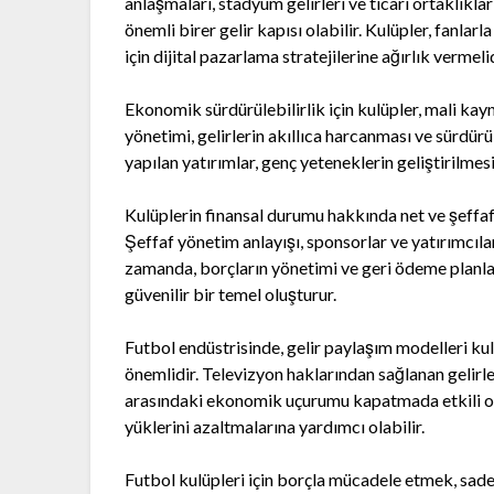
anlaşmaları, stadyum gelirleri ve ticari ortaklıkla
önemli birer gelir kapısı olabilir. Kulüpler, fanla
için dijital pazarlama stratejilerine ağırlık vermelid
Ekonomik sürdürülebilirlik için kulüpler, mali kayn
yönetimi, gelirlerin akıllıca harcanması ve sürdür
yapılan yatırımlar, genç yeteneklerin geliştirilmesi
Kulüplerin finansal durumu hakkında net ve şeffaf
Şeffaf yönetim anlayışı, sponsorlar ve yatırımcıla
zamanda, borçların yönetimi ve geri ödeme planları
güvenilir bir temel oluşturur.
Futbol endüstrisinde, gelir paylaşım modelleri ku
önemlidir. Televizyon haklarından sağlanan gelirle
arasındaki ekonomik uçurumu kapatmada etkili olabi
yüklerini azaltmalarına yardımcı olabilir.
Futbol kulüpleri için borçla mücadele etmek, sadec