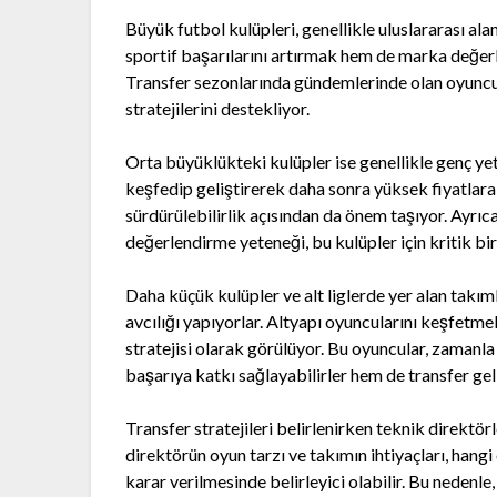
Büyük futbol kulüpleri, genellikle uluslararası ala
sportif başarılarını artırmak hem de marka değer
Transfer sezonlarında gündemlerinde olan oyuncul
stratejilerini destekliyor.
Orta büyüklükteki kulüpler ise genellikle genç ye
keşfedip geliştirerek daha sonra yüksek fiyatlara s
sürdürülebilirlik açısından da önem taşıyor. Ayrıc
değerlendirme yeteneği, bu kulüpler için kritik bir
Daha küçük kulüpler ve alt liglerde yer alan takıml
avcılığı yapıyorlar. Altyapı oyuncularını keşfetmek
stratejisi olarak görülüyor. Bu oyuncular, zamanla
başarıya katkı sağlayabilirler hem de transfer geli
Transfer stratejileri belirlenirken teknik direktör
direktörün oyun tarzı ve takımın ihtiyaçları, hangi
karar verilmesinde belirleyici olabilir. Bu nedenl