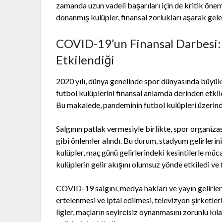
zamanda uzun vadeli başarıları için de kritik önem t
donanmış kulüpler, finansal zorlukları aşarak gel
COVID-19’un Finansal Darbesi: 
Etkilendiği
2020 yılı, dünya genelinde spor dünyasında büyük
futbol kulüplerini finansal anlamda derinden etki
Bu makalede, pandeminin futbol kulüpleri üzerindek
Salgının patlak vermesiyle birlikte, spor organizas
gibi önlemler alındı. Bu durum, stadyum gelirleri
kulüpler, maç günü gelirlerindeki kesintilerle müc
kulüplerin gelir akışını olumsuz yönde etkiledi ve 
COVID-19 salgını, medya hakları ve yayın gelirle
ertelenmesi ve iptal edilmesi, televizyon şirketler
ligler, maçların seyircisiz oynanmasını zorunlu kı