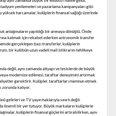
ıkıp aynı zamanda büyük bir endüstri haline geldi.
, stadyum yenilemeleri ve pazarlama kampanyaları gibi
 yüksek harcamalar, kulüplerin finansal sağlığı üzerinde
luk anlaşmaların yapıldığı bir arenaya dönüştü. Önde
arına katmak için rekabet ederken astronomik transfer
emde gerçekleşen bazı transferler, kulüplerin
um, bir kulübün uzun vadeli mali istikrarını tehlikeye
nda değil, aynı zamanda altyapı ve tesislerde de büyük
 veya modernize edilmesi, taraftar deneyimini artırmak
liyetler gerektirir. Kulüpler, taraftarları memnun etmek
k zorunda kalıyor.
ü gelirleri ve TV yayın haklarıyla sınırlı değil.
da önemli bir yer tutuyor. Büyük markaların kulüplerle
şmalar, kulüplerin finansal güçlerini artırabilirken, aynı