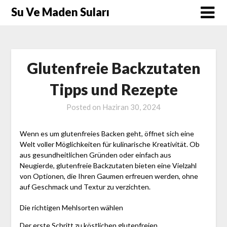
Skip
Su Ve Maden Suları
to
content
Glutenfreie Backzutaten
Tipps und Rezepte
Posted on
Haziran 30, 2024
Wenn es um glutenfreies Backen geht, öffnet sich eine
Welt voller Möglichkeiten für kulinarische Kreativität. Ob
aus gesundheitlichen Gründen oder einfach aus
Neugierde, glutenfreie Backzutaten bieten eine Vielzahl
von Optionen, die Ihren Gaumen erfreuen werden, ohne
auf Geschmack und Textur zu verzichten.
Die richtigen Mehlsorten wählen
Der erste Schritt zu köstlichen glutenfreien