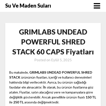
Skip
Su Ve Maden Suları
to
content
GRIMLABS UNDEAD
POWERFUL SHRED
STACK 60 CAPS Fiyatları
Posted on
Eylül 5, 2025
Bu makalede,
GRIMLABS UNDEAD POWERFUL SHRED
STACK
ürününün fiyatları, içeriği ve kullanıcı deneyimleri
hakkında bilgi verilecektir. Ayrıca, bu ürünün sağladığı
faydalar ele alınacaktır. İlk olarak, bu ürünün fiyatlarına göz
atalım. Fiyatlar, satın alacağınız yere ve kampanyalara göre
değişiklik gösterebilir. Ancak genellikle ürünün fiyatı
150 TL
ile
250 TL
arasında değişmektedir.