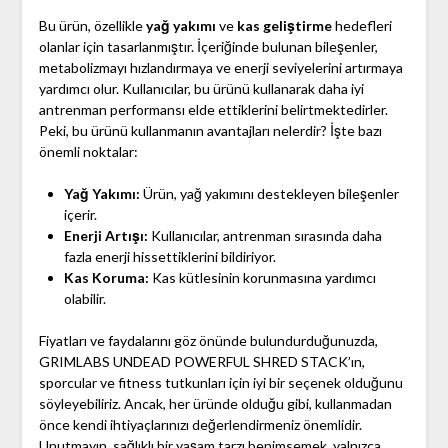
Bu ürün, özellikle
yağ yakımı
ve
kas geliştirme
hedefleri
olanlar için tasarlanmıştır. İçeriğinde bulunan bileşenler,
metabolizmayı hızlandırmaya ve enerji seviyelerini artırmaya
yardımcı olur. Kullanıcılar, bu ürünü kullanarak daha iyi
antrenman performansı elde ettiklerini belirtmektedirler.
Peki, bu ürünü kullanmanın avantajları nelerdir? İşte bazı
önemli noktalar:
Yağ Yakımı:
Ürün, yağ yakımını destekleyen bileşenler
içerir.
Enerji Artışı:
Kullanıcılar, antrenman sırasında daha
fazla enerji hissettiklerini bildiriyor.
Kas Koruma:
Kas kütlesinin korunmasına yardımcı
olabilir.
Fiyatları ve faydalarını göz önünde bulundurduğunuzda,
GRIMLABS UNDEAD POWERFUL SHRED STACK’ın,
sporcular ve fitness tutkunları için iyi bir seçenek olduğunu
söyleyebiliriz. Ancak, her üründe olduğu gibi, kullanmadan
önce kendi ihtiyaçlarınızı değerlendirmeniz önemlidir.
Unutmayın, sağlıklı bir yaşam tarzı benimsemek, yalnızca