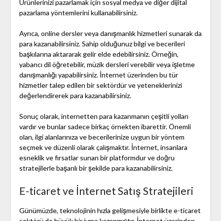
Ürünlerinizi pazarlamak için sosyal medya ve diğer dijital
pazarlama yöntemlerini kullanabilirsiniz.
Ayrıca, online dersler veya danışmanlık hizmetleri sunarak da
para kazanabilirsiniz. Sahip olduğunuz bilgi ve becerileri
başkılarına aktararak gelir elde edebilirsiniz. Örneğin,
yabancı dil öğretebilir, müzik dersleri verebilir veya işletme
danışmanlığı yapabilirsiniz. İnternet üzerinden bu tür
hizmetler talep edilen bir sektördür ve yeteneklerinizi
değerlendirerek para kazanabilirsiniz.
Sonuç olarak, internetten para kazanmanın çeşitli yolları
vardır ve bunlar sadece birkaç örnekten ibarettir. Önemli
olan, ilgi alanlarınıza ve becerilerinize uygun bir yöntem
seçmek ve düzenli olarak çalışmaktır. İnternet, insanlara
esneklik ve fırsatlar sunan bir platformdur ve doğru
stratejilerle başarılı bir şekilde para kazanabilirsiniz.
E-ticaret ve İnternet Satış Stratejileri
Günümüzde, teknolojinin hızla gelişmesiyle birlikte e-ticaret
sektörü de büyük bir ivme kazanmıştır. İnternet üzerinden