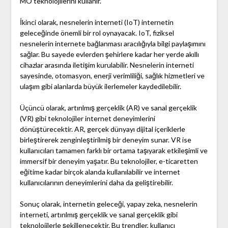
MO teknolojilerini kullanır.
İkinci olarak, nesnelerin interneti (IoT) internetin
geleceğinde önemli bir rol oynayacak. IoT, fiziksel
nesnelerin internete bağlanması aracılığıyla bilgi paylaşımını
sağlar. Bu sayede evlerden şehirlere kadar her yerde akıllı
cihazlar arasında iletişim kurulabilir. Nesnelerin interneti
sayesinde, otomasyon, enerji verimliliği, sağlık hizmetleri ve
ulaşım gibi alanlarda büyük ilerlemeler kaydedilebilir.
Üçüncü olarak, artırılmış gerçeklik (AR) ve sanal gerçeklik
(VR) gibi teknolojiler internet deneyimlerini
dönüştürecektir. AR, gerçek dünyayı dijital içeriklerle
birleştirerek zenginleştirilmiş bir deneyim sunar. VR ise
kullanıcıları tamamen farklı bir ortama taşıyarak etkileşimli ve
immersif bir deneyim yaşatır. Bu teknolojiler, e-ticaretten
eğitime kadar birçok alanda kullanılabilir ve internet
kullanıcılarının deneyimlerini daha da geliştirebilir.
Sonuç olarak, internetin geleceği, yapay zeka, nesnelerin
interneti, artırılmış gerçeklik ve sanal gerçeklik gibi
teknolojilerle şekillenecektir. Bu trendler, kullanıcı