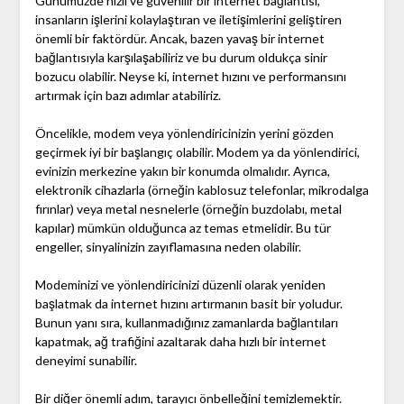
Günümüzde hızlı ve güvenilir bir internet bağlantısı,
insanların işlerini kolaylaştıran ve iletişimlerini geliştiren
önemli bir faktördür. Ancak, bazen yavaş bir internet
bağlantısıyla karşılaşabiliriz ve bu durum oldukça sinir
bozucu olabilir. Neyse ki, internet hızını ve performansını
artırmak için bazı adımlar atabiliriz.
Öncelikle, modem veya yönlendiricinizin yerini gözden
geçirmek iyi bir başlangıç olabilir. Modem ya da yönlendirici,
evinizin merkezine yakın bir konumda olmalıdır. Ayrıca,
elektronik cihazlarla (örneğin kablosuz telefonlar, mikrodalga
fırınlar) veya metal nesnelerle (örneğin buzdolabı, metal
kapılar) mümkün olduğunca az temas etmelidir. Bu tür
engeller, sinyalinizin zayıflamasına neden olabilir.
Modeminizi ve yönlendiricinizi düzenli olarak yeniden
başlatmak da internet hızını artırmanın basit bir yoludur.
Bunun yanı sıra, kullanmadığınız zamanlarda bağlantıları
kapatmak, ağ trafiğini azaltarak daha hızlı bir internet
deneyimi sunabilir.
Bir diğer önemli adım, tarayıcı önbelleğini temizlemektir.