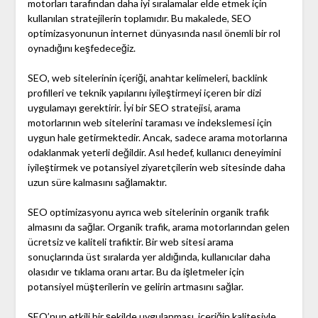
motorları tarafından daha iyi sıralamalar elde etmek için
kullanılan stratejilerin toplamıdır. Bu makalede, SEO
optimizasyonunun internet dünyasında nasıl önemli bir rol
oynadığını keşfedeceğiz.
SEO, web sitelerinin içeriği, anahtar kelimeleri, backlink
profilleri ve teknik yapılarını iyileştirmeyi içeren bir dizi
uygulamayı gerektirir. İyi bir SEO stratejisi, arama
motorlarının web sitelerini taraması ve indekslemesi için
uygun hale getirmektedir. Ancak, sadece arama motorlarına
odaklanmak yeterli değildir. Asıl hedef, kullanıcı deneyimini
iyileştirmek ve potansiyel ziyaretçilerin web sitesinde daha
uzun süre kalmasını sağlamaktır.
SEO optimizasyonu ayrıca web sitelerinin organik trafik
almasını da sağlar. Organik trafik, arama motorlarından gelen
ücretsiz ve kaliteli trafiktir. Bir web sitesi arama
sonuçlarında üst sıralarda yer aldığında, kullanıcılar daha
olasıdır ve tıklama oranı artar. Bu da işletmeler için
potansiyel müşterilerin ve gelirin artmasını sağlar.
SEO’nun etkili bir şekilde uygulanması, içeriğin kalitesiyle