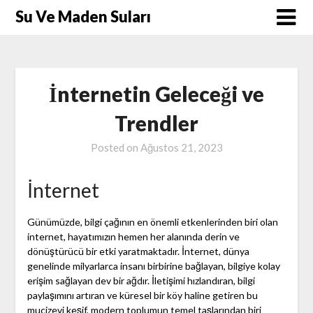
Skip
Su Ve Maden Suları
to
content
İnternetin Geleceği ve
Trendler
Posted on
Ağustos 21, 2023
İnternet
Günümüzde, bilgi çağının en önemli etkenlerinden biri olan
internet, hayatımızın hemen her alanında derin ve
dönüştürücü bir etki yaratmaktadır. İnternet, dünya
genelinde milyarlarca insanı birbirine bağlayan, bilgiye kolay
erişim sağlayan dev bir ağdır. İletişimi hızlandıran, bilgi
paylaşımını artıran ve küresel bir köy haline getiren bu
mucizevi keşif, modern toplumun temel taşlarından biri