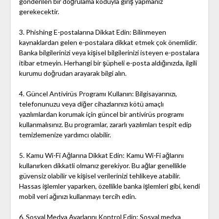
gönderilen bir doğrulama koduyla giriş yapmanız
gerekecektir.
3. Phishing E-postalarına Dikkat Edin: Bilinmeyen
kaynaklardan gelen e-postalara dikkat etmek çok önemlidir.
Banka bilgilerinizi veya kişisel bilgilerinizi isteyen e-postalara
itibar etmeyin. Herhangi bir şüpheli e-posta aldığınızda, ilgili
kurumu doğrudan arayarak bilgi alın.
4. Güncel Antivirüs Programı Kullanın: Bilgisayarınızı,
telefonunuzu veya diğer cihazlarınızı kötü amaçlı
yazılımlardan korumak için güncel bir antivirüs programı
kullanmalısınız. Bu programlar, zararlı yazılımları tespit edip
temizlemenize yardımcı olabilir.
5. Kamu Wi-Fi Ağlarına Dikkat Edin: Kamu Wi-Fi ağlarını
kullanırken dikkatli olmanız gerekiyor. Bu ağlar genellikle
güvensiz olabilir ve kişisel verilerinizi tehlikeye atabilir.
Hassas işlemler yaparken, özellikle banka işlemleri gibi, kendi
mobil veri ağınızı kullanmayı tercih edin.
6. Sosyal Medya Ayarlarını Kontrol Edin: Sosyal medya