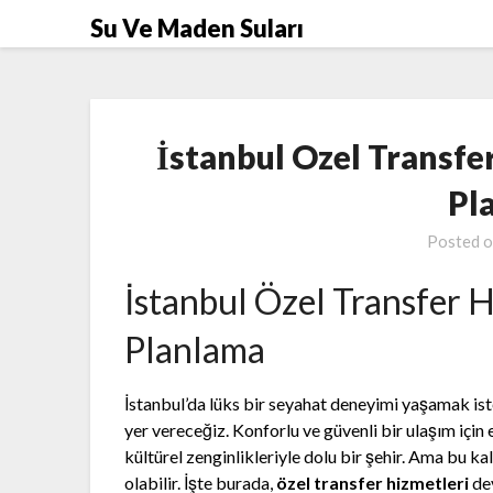
Skip
Su Ve Maden Suları
to
content
İstanbul Ozel Transfe
Pl
Posted 
İstanbul Özel Transfer H
Planlama
İstanbul’da lüks bir seyahat deneyimi yaşamak iste
yer vereceğiz. Konforlu ve güvenli bir ulaşım için e
kültürel zenginlikleriyle dolu bir şehir. Ama bu k
olabilir. İşte burada,
özel transfer hizmetleri
dev