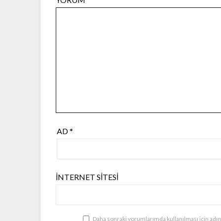
AD
*
İNTERNET SITESI
Daha sonraki yorumlarımda kullanılması için adım