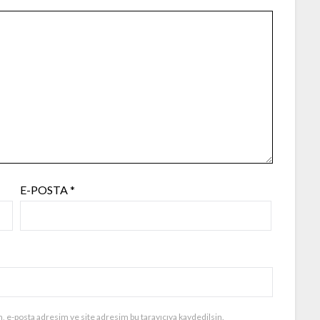
E-POSTA
*
, e-posta adresim ve site adresim bu tarayıcıya kaydedilsin.