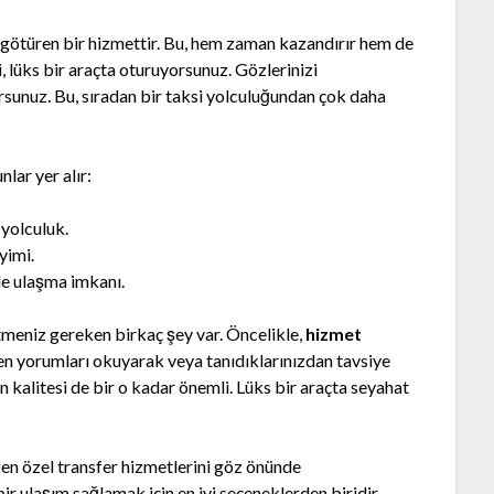
re götüren bir hizmettir. Bu, hem zaman kazandırır hem de
, lüks bir araçta oturuyorsunuz. Gözlerinizi
orsunuz. Bu, sıradan bir taksi yolculuğundan çok daha
lar yer alır:
 yolculuk.
yimi.
de ulaşma imkanı.
etmeniz gereken birkaç şey var. Öncelikle,
hizmet
en yorumları okuyarak veya tanıdıklarınızdan tavsiye
ın kalitesi de bir o kadar önemli. Lüks bir araçta seyahat
ken özel transfer hizmetlerini göz önünde
r ulaşım sağlamak için en iyi seçeneklerden biridir.