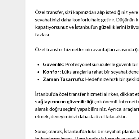
Özel transfer, sizi kapınızdan alıp istediğiniz ye
seyahatinizi daha konforlu hale getirir. Düşünün ki
kapatıyorsunuz ve İstanbul’un güzelliklerini izliy
fazlası.
Özel transfer hizmetlerinin avantajları arasında şun
Güvenlik:
Profesyonel sürücülerle güvenli bir
Konfor:
Lüks araçlarla rahat bir seyahat dene
Zaman Tasarrufu:
Hedefinize hızlı bir şekil
İstanbul’da özel transfer hizmeti alırken, dikkat 
sağlayıcınızın güvenilirliği
çok önemli. İnternett
alarak doğru seçimi yapabilirsiniz. Ayrıca, araçlar
etmek, deneyiminizi daha da özel kılacaktır.
Sonuç olarak, İstanbul’da lüks bir seyahat planlar
bulundurmalısınız. Hem konforlu hem de güvenli bi