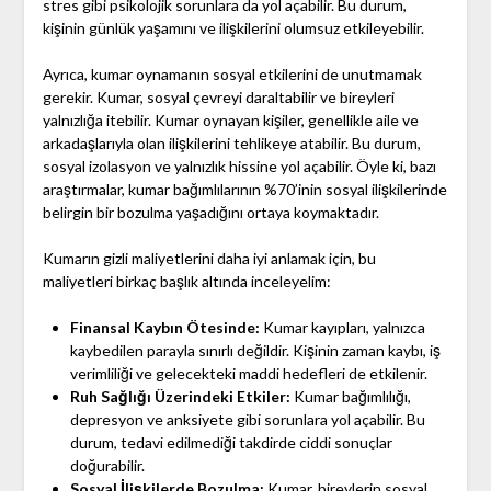
stres gibi psikolojik sorunlara da yol açabilir. Bu durum,
kişinin günlük yaşamını ve ilişkilerini olumsuz etkileyebilir.
Ayrıca, kumar oynamanın sosyal etkilerini de unutmamak
gerekir. Kumar, sosyal çevreyi daraltabilir ve bireyleri
yalnızlığa itebilir. Kumar oynayan kişiler, genellikle aile ve
arkadaşlarıyla olan ilişkilerini tehlikeye atabilir. Bu durum,
sosyal izolasyon ve yalnızlık hissine yol açabilir. Öyle ki, bazı
araştırmalar, kumar bağımlılarının %70’inin sosyal ilişkilerinde
belirgin bir bozulma yaşadığını ortaya koymaktadır.
Kumarın gizli maliyetlerini daha iyi anlamak için, bu
maliyetleri birkaç başlık altında inceleyelim:
Finansal Kaybın Ötesinde:
Kumar kayıpları, yalnızca
kaybedilen parayla sınırlı değildir. Kişinin zaman kaybı, iş
verimliliği ve gelecekteki maddi hedefleri de etkilenir.
Ruh Sağlığı Üzerindeki Etkiler:
Kumar bağımlılığı,
depresyon ve anksiyete gibi sorunlara yol açabilir. Bu
durum, tedavi edilmediği takdirde ciddi sonuçlar
doğurabilir.
Sosyal İlişkilerde Bozulma:
Kumar, bireylerin sosyal