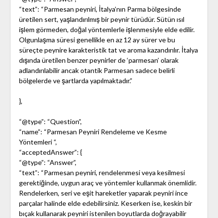
“text”: “Parmesan peyniri, İtalya’nın Parma bölgesinde
üretilen sert, yaşlandırılmış bir peynir türüdür. Sütün ısıl
işlem görmeden, doğal yöntemlerle işlenmesiyle elde edilir.
Olgunlaşma süresi genellikle en az 12 ay sürer ve bu
süreçte peynire karakteristik tat ve aroma kazandırılır. İtalya
dışında üretilen benzer peynirler de ‘parmesan’ olarak
adlandırılabilir ancak otantik Parmesan sadece belirli
bölgelerde ve şartlarda yapılmaktadır.”
},
“@type”: “Question”,
“name”: “Parmesan Peyniri Rendeleme ve Kesme
Yöntemleri “,
“acceptedAnswer”: {
“@type”: “Answer”,
“text”: “Parmesan peyniri, rendelenmesi veya kesilmesi
gerektiğinde, uygun araç ve yöntemler kullanmak önemlidir.
Rendelerken, seri ve eşit hareketler yaparak peyniri ince
parçalar halinde elde edebilirsiniz. Keserken ise, keskin bir
bıçak kullanarak peyniri istenilen boyutlarda doğrayabilir