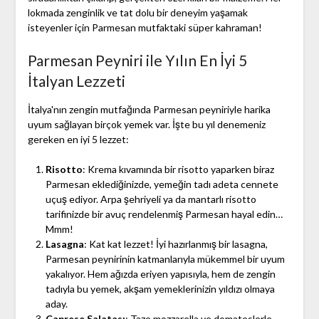
lokmada zenginlik ve tat dolu bir deneyim yaşamak
isteyenler için Parmesan mutfaktaki süper kahraman!
Parmesan Peyniri ile Yılın En İyi 5
İtalyan Lezzeti
İtalya'nın zengin mutfağında Parmesan peyniriyle harika
uyum sağlayan birçok yemek var. İşte bu yıl denemeniz
gereken en iyi 5 lezzet:
Risotto
: Krema kıvamında bir risotto yaparken biraz
Parmesan eklediğinizde, yemeğin tadı adeta cennete
uçuş ediyor. Arpa şehriyeli ya da mantarlı risotto
tarifinizde bir avuç rendelenmiş Parmesan hayal edin…
Mmm!
Lasagna
: Kat kat lezzet! İyi hazırlanmış bir lasagna,
Parmesan peynirinin katmanlarıyla mükemmel bir uyum
yakalıyor. Hem ağızda eriyen yapısıyla, hem de zengin
tadıyla bu yemek, akşam yemeklerinizin yıldızı olmaya
aday.
Caprese Salatası
: Taze mozzarella ve domateslerle