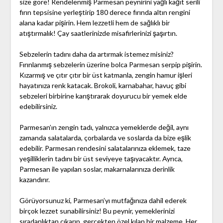
size göre! Rendelenmiş Parmesan peynirini yağlı kağıt serili
fırın tepsisine yerleştirip 180 derece fırında altın rengini
alana kadar pişirin. Hem lezzetli hem de sağlıklı bir
atıştırmalık! Çay saatlerinizde misafirlerinizi şaşırtın.
Sebzelerin tadını daha da artırmak istemez misiniz?
Fırınlanmış sebzelerin üzerine bolca Parmesan serpip pişirin.
Kızarmış ve çıtır çıtır bir üst katmanla, zengin hamur işleri
hayatınıza renk katacak. Brokoli, karnabahar, havuç gibi
sebzeleri birbirine karıştırarak doyurucu bir yemek elde
edebilirsiniz.
Parmesan’ın zengin tadı, yalnızca yemeklerde değil, aynı
zamanda salatalarda, çorbalarda ve soslarda da bize eşlik
edebilir. Parmesan rendesini salatalarınıza eklemek, taze
yeşilliklerin tadını bir üst seviyeye taşıyacaktır. Ayrıca,
Parmesan ile yapılan soslar, makarnalarınıza derinlik
kazandırır.
Görüyorsunuz ki, Parmesan’yı mutfağınıza dahil ederek
birçok lezzet sunabilirsiniz! Bu peynir, yemeklerinizi
sıradanlıktan çıkarıp, gerçekten özel kılan bir malzeme. Her