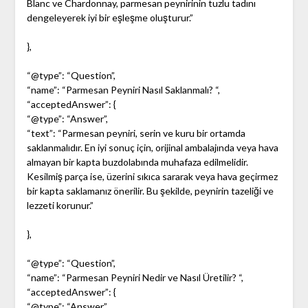
Blanc ve Chardonnay, parmesan peynirinin tuzlu tadını
dengeleyerek iyi bir eşleşme oluşturur.”
},
“@type”: “Question”,
“name”: “Parmesan Peyniri Nasıl Saklanmalı? “,
“acceptedAnswer”: {
“@type”: “Answer”,
“text”: “Parmesan peyniri, serin ve kuru bir ortamda
saklanmalıdır. En iyi sonuç için, orijinal ambalajında veya hava
almayan bir kapta buzdolabında muhafaza edilmelidir.
Kesilmiş parça ise, üzerini sıkıca sararak veya hava geçirmez
bir kapta saklamanız önerilir. Bu şekilde, peynirin tazeliği ve
lezzeti korunur.”
},
“@type”: “Question”,
“name”: “Parmesan Peyniri Nedir ve Nasıl Üretilir? “,
“acceptedAnswer”: {
“@type”: “Answer”,