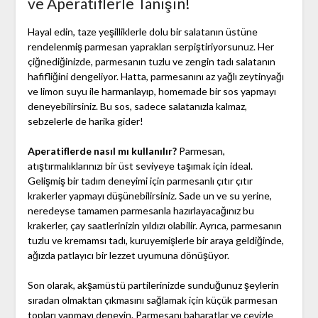
ve Aperatiflerle Tanışın!
Hayal edin, taze yeşilliklerle dolu bir salatanın üstüne
rendelenmiş parmesan yaprakları serpiştiriyorsunuz. Her
çiğnediğinizde, parmesanın tuzlu ve zengin tadı salatanın
hafifliğini dengeliyor. Hatta, parmesanını az yağlı zeytinyağı
ve limon suyu ile harmanlayıp, homemade bir sos yapmayı
deneyebilirsiniz. Bu sos, sadece salatanızla kalmaz,
sebzelerle de harika gider!
Aperatiflerde nasıl mı kullanılır?
Parmesan,
atıştırmalıklarınızı bir üst seviyeye taşımak için ideal.
Gelişmiş bir tadım deneyimi için parmesanlı çıtır çıtır
krakerler yapmayı düşünebilirsiniz. Sade un ve su yerine,
neredeyse tamamen parmesanla hazırlayacağınız bu
krakerler, çay saatlerinizin yıldızı olabilir. Ayrıca, parmesanın
tuzlu ve kremamsı tadı, kuruyemişlerle bir araya geldiğinde,
ağızda patlayıcı bir lezzet uyumuna dönüşüyor.
Son olarak, akşamüstü partilerinizde sunduğunuz şeylerin
sıradan olmaktan çıkmasını sağlamak için küçük parmesan
topları yapmayı deneyin. Parmesanı baharatlar ve cevizle