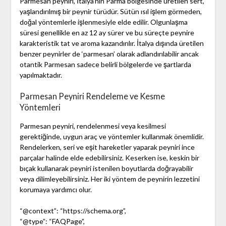
Parmesan peyniri, İtalya’nın Parma bölgesinde üretilen sert,
yaşlandırılmış bir peynir türüdür. Sütün ısıl işlem görmeden,
doğal yöntemlerle işlenmesiyle elde edilir. Olgunlaşma
süresi genellikle en az 12 ay sürer ve bu süreçte peynire
karakteristik tat ve aroma kazandırılır. İtalya dışında üretilen
benzer peynirler de ‘parmesan’ olarak adlandırılabilir ancak
otantik Parmesan sadece belirli bölgelerde ve şartlarda
yapılmaktadır.
Parmesan Peyniri Rendeleme ve Kesme
Yöntemleri
Parmesan peyniri, rendelenmesi veya kesilmesi
gerektiğinde, uygun araç ve yöntemler kullanmak önemlidir.
Rendelerken, seri ve eşit hareketler yaparak peyniri ince
parçalar halinde elde edebilirsiniz. Keserken ise, keskin bir
bıçak kullanarak peyniri istenilen boyutlarda doğrayabilir
veya dilimleyebilirsiniz. Her iki yöntem de peynirin lezzetini
korumaya yardımcı olur.
“@context”: “https://schema.org”,
“@type”: “FAQPage”,