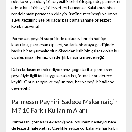
rokoko veya roka gibi acı yeşilliklerle birleştiğinde, parmesan
adeta bir sihirbaz gibi lezzetleri harmanlar. Salatanıza biraz
rendelenmiş parmesan ekleyin, üstüne zeytinyağı ve limon
suyu gezdirin; işte bu kadar basit ama şahane bir lezzet
kombinasyonu!
Parmesan peyniri sürprizlerle doludur. Fırında hafifçe
kızartılmış parmesan cipsleri, soslarla bir araya geldiğinde
harika bir atıştırmalık olur. Şimdiden kalbinizi çalacak olan bu
cipsler, misafirleriniz için de şık bir sunum seçeneği!
Daha fazlasını merak ediyorsanız, çoğu tarifte parmesan
peyniriyle ilgili farklı uygulamaları keşfetmek son derece
keyifli. Onun zengin ve yoğun tadı, her yemeği bir şölene
çevirebilir!
Parmesan Peyniri: Sadece Makarna için
Mi? 10 Farklı Kullanım Alanı
Parmesan, çorbalara eklendiğinde, onu hem besleyici hem
de lezzetli hale getirir. Özellikle sebze çorbalarıyla harika bir