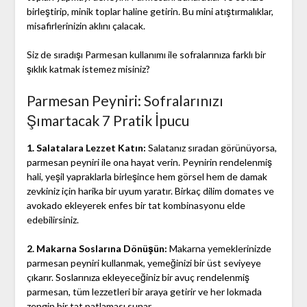
birleştirip, minik toplar haline getirin. Bu mini atıştırmalıklar,
misafirlerinizin aklını çalacak.
Siz de sıradışı Parmesan kullanımı ile sofralarınıza farklı bir
şıklık katmak istemez misiniz?
Parmesan Peyniri: Sofralarınızı
Şımartacak 7 Pratik İpucu
1. Salatalara Lezzet Katın:
Salatanız sıradan görünüyorsa,
parmesan peyniri ile ona hayat verin. Peynirin rendelenmiş
hali, yeşil yapraklarla birleşince hem görsel hem de damak
zevkiniz için harika bir uyum yaratır. Birkaç dilim domates ve
avokado ekleyerek enfes bir tat kombinasyonu elde
edebilirsiniz.
2. Makarna Soslarına Dönüşün:
Makarna yemeklerinizde
parmesan peyniri kullanmak, yemeğinizi bir üst seviyeye
çıkarır. Soslarınıza ekleyeceğiniz bir avuç rendelenmiş
parmesan, tüm lezzetleri bir araya getirir ve her lokmada
zengin bir tat patlaması sunar.