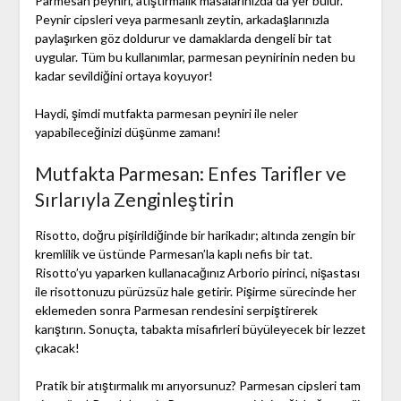
Parmesan peyniri, atıştırmalık masalarınızda da yer bulur.
Peynir cipsleri veya parmesanlı zeytin, arkadaşlarınızla
paylaşırken göz doldurur ve damaklarda dengeli bir tat
uygular. Tüm bu kullanımlar, parmesan peynirinin neden bu
kadar sevildiğini ortaya koyuyor!
Haydi, şimdi mutfakta parmesan peyniri ile neler
yapabileceğinizi düşünme zamanı!
Mutfakta Parmesan: Enfes Tarifler ve
Sırlarıyla Zenginleştirin
Risotto, doğru pişirildiğinde bir harikadır; altında zengin bir
kremlilik ve üstünde Parmesan’la kaplı nefis bir tat.
Risotto’yu yaparken kullanacağınız Arborio pirinci, nişastası
ile risottonuzu pürüzsüz hale getirir. Pişirme sürecinde her
eklemeden sonra Parmesan rendesini serpiştirerek
karıştırın. Sonuçta, tabakta misafirleri büyüleyecek bir lezzet
çıkacak!
Pratik bir atıştırmalık mı arıyorsunuz? Parmesan cipsleri tam