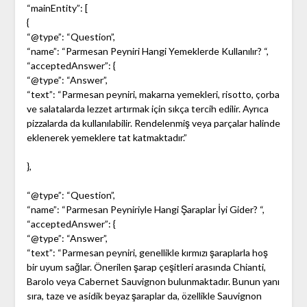
“mainEntity”: [
{
“@type”: “Question”,
“name”: “Parmesan Peyniri Hangi Yemeklerde Kullanılır? “,
“acceptedAnswer”: {
“@type”: “Answer”,
“text”: “Parmesan peyniri, makarna yemekleri, risotto, çorba
ve salatalarda lezzet artırmak için sıkça tercih edilir. Ayrıca
pizzalarda da kullanılabilir. Rendelenmiş veya parçalar halinde
eklenerek yemeklere tat katmaktadır.”
},
“@type”: “Question”,
“name”: “Parmesan Peyniriyle Hangi Şaraplar İyi Gider? “,
“acceptedAnswer”: {
“@type”: “Answer”,
“text”: “Parmesan peyniri, genellikle kırmızı şaraplarla hoş
bir uyum sağlar. Önerilen şarap çeşitleri arasında Chianti,
Barolo veya Cabernet Sauvignon bulunmaktadır. Bunun yanı
sıra, taze ve asidik beyaz şaraplar da, özellikle Sauvignon