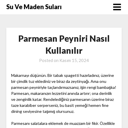
Skip
Su Ve Maden Suları
to
content
Parmesan Peyniri Nasıl
Kullanılır
Posted on
Kasım 15, 2024
Makarnayı düşünün. Bir tabak spagetti hazırladınız, üzerine
bir çimdik tuz eklediniz ve biraz da zeytinyağı. Ama onu
parmesan peyniriyle taçlandırmazsanız, işin rengi bambaşka!
Parmesan, makaranızın lezzetini anında artırır; ona derinlik
ve zenginlik katar. Rendelediğiniz parmesanın üzerine biraz
taze karabiber serperseniz, bu basit yemeği hemen fine
dining seviyesine taşımış olursunuz.
Parmesanı salatalara eklemek de muazzam bir fikir. Özellikle