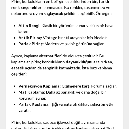
Pirinç korkulukların en belirgin özelliklerinden biri,
farklı
renk seçenekleri
sunmasıdır. Bu renkler, tasarımınıza ve
dekorunuza uyum sağlayacak şekilde seçilebilir. Örneğin:
Altın Rengi:
Klasik bir görünüm sunar ve lüks bir hava
katar.
Antik Pirinç:
Vintage bir stil arayanlar için idealdir.
Parlak Pirinç:
Modern ve şık bir görünüm sağlar.
Ayrıca, kaplama alternatifleri de oldukça çeşitlidir. Bu
kaplamalar, pirinç korkulukların
dayanıklılığını artırırken
,
estetik açıdan da zenginlik katmaktadır. İşte bazı kaplama
çeşitleri:
Verneksiyon Kaplama:
Çizilmelere karşı koruma sağlar.
Mat Kaplama:
Daha az parlaklık ve daha doğal bir
görünüm sunar.
Parlak Kaplama:
Işığı yansıtarak dikkat çekici bir etki
yaratır.
Pirinç korkuluklar, sadece işlevsel değil, aynı zamanda
dekoratif bir unsurdur. Farklı renk ve kaplama alternatifleri