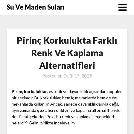
Skip
Su Ve Maden Suları
to
content
Pirinç Korkulukta Farklı
Renk Ve Kaplama
Alternatifleri
Posted on
Eylül 17, 2025
Pirinç korkuluklar
, estetik ve dayanıklılık açısından popüler
bir seçimdir. Bu korkuluklar, hem iç mekanlarda hem de dış
mekanlarda kullanılır. Ancak, sadece dayanıklılıklarıyla değil,
aynı zamanda
göz alıcı renkleri
ve kaplama alternatifleriyle
de dikkat çekerler. Peki, bu renk ve kaplama seçenekleri
nelerdir? Gelin, birlikte inceleyelim.