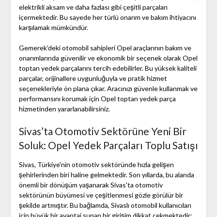
elektrikli aksam ve daha fazlası gibi çeşitli parçaları
içermektedir. Bu sayede her türlü onarım ve bakım ihtiyacını
karşılamak mümkündür.
Gemerek'deki otomobil sahipleri Opel araçlarının bakım ve
onarımlarında güvenilir ve ekonomik bir seçenek olarak Opel
toptan yedek parçalarını tercih edebilirler. Bu yüksek kaliteli
parçalar, orijinallere uygunluğuyla ve pratik hizmet
seçenekleriyle ön plana çıkar. Aracınızı güvenle kullanmak ve
performansını korumak için Opel toptan yedek parça
hizmetinden yararlanabilirsiniz.
Sivas’ta Otomotiv Sektörüne Yeni Bir
Soluk: Opel Yedek Parçaları Toplu Satışı
Sivas, Türkiye'nin otomotiv sektöründe hızla gelişen
şehirlerinden biri haline gelmektedir. Son yıllarda, bu alanda
önemli bir dönüşüm yaşanarak Sivas'ta otomotiv
sektörünün büyümesi ve çeşitlenmesi gözle görülür bir
şekilde artmıştır. Bu bağlamda, Sivaslı otomobil kullanıcıları
için büyük bir avantaj sunan bir girişim dikkat çekmektedir: