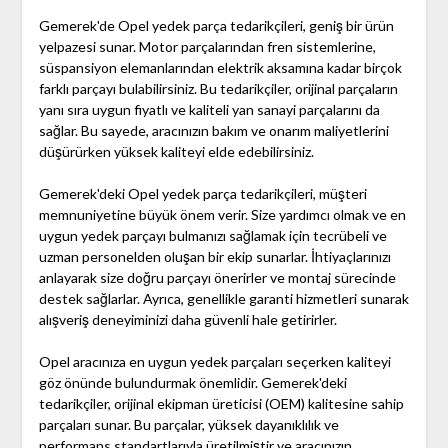
Gemerek'de Opel yedek parça tedarikçileri, geniş bir ürün
yelpazesi sunar. Motor parçalarından fren sistemlerine,
süspansiyon elemanlarından elektrik aksamına kadar birçok
farklı parçayı bulabilirsiniz. Bu tedarikçiler, orijinal parçaların
yanı sıra uygun fiyatlı ve kaliteli yan sanayi parçalarını da
sağlar. Bu sayede, aracınızın bakım ve onarım maliyetlerini
düşürürken yüksek kaliteyi elde edebilirsiniz.
Gemerek'deki Opel yedek parça tedarikçileri, müşteri
memnuniyetine büyük önem verir. Size yardımcı olmak ve en
uygun yedek parçayı bulmanızı sağlamak için tecrübeli ve
uzman personelden oluşan bir ekip sunarlar. İhtiyaçlarınızı
anlayarak size doğru parçayı önerirler ve montaj sürecinde
destek sağlarlar. Ayrıca, genellikle garanti hizmetleri sunarak
alışveriş deneyiminizi daha güvenli hale getirirler.
Opel aracınıza en uygun yedek parçaları seçerken kaliteyi
göz önünde bulundurmak önemlidir. Gemerek'deki
tedarikçiler, orijinal ekipman üreticisi (OEM) kalitesine sahip
parçaları sunar. Bu parçalar, yüksek dayanıklılık ve
performans standartlarıyla üretilmiştir ve aracınızın