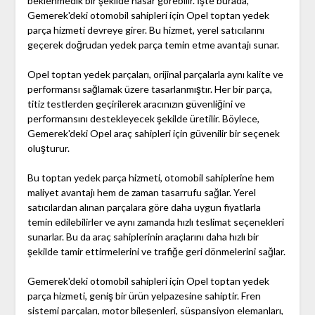
beklenmedik bir şekilde hasar görebilir. İşte burada,
Gemerek'deki otomobil sahipleri için Opel toptan yedek
parça hizmeti devreye girer. Bu hizmet, yerel satıcılarını
geçerek doğrudan yedek parça temin etme avantajı sunar.
Opel toptan yedek parçaları, orijinal parçalarla aynı kalite ve
performansı sağlamak üzere tasarlanmıştır. Her bir parça,
titiz testlerden geçirilerek aracınızın güvenliğini ve
performansını destekleyecek şekilde üretilir. Böylece,
Gemerek'deki Opel araç sahipleri için güvenilir bir seçenek
oluşturur.
Bu toptan yedek parça hizmeti, otomobil sahiplerine hem
maliyet avantajı hem de zaman tasarrufu sağlar. Yerel
satıcılardan alınan parçalara göre daha uygun fiyatlarla
temin edilebilirler ve aynı zamanda hızlı teslimat seçenekleri
sunarlar. Bu da araç sahiplerinin araçlarını daha hızlı bir
şekilde tamir ettirmelerini ve trafiğe geri dönmelerini sağlar.
Gemerek'deki otomobil sahipleri için Opel toptan yedek
parça hizmeti, geniş bir ürün yelpazesine sahiptir. Fren
sistemi parçaları, motor bileşenleri, süspansiyon elemanları,