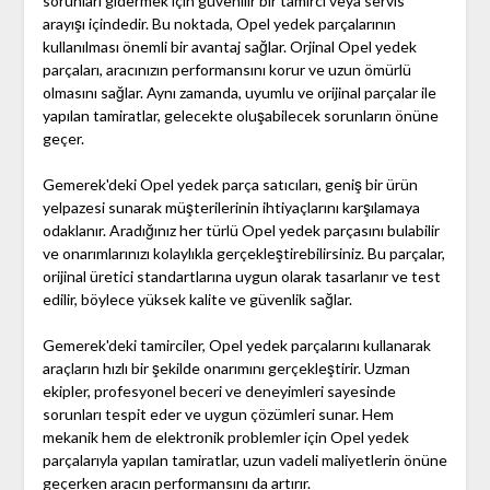
sorunları gidermek için güvenilir bir tamirci veya servis
arayışı içindedir. Bu noktada, Opel yedek parçalarının
kullanılması önemli bir avantaj sağlar. Orjinal Opel yedek
parçaları, aracınızın performansını korur ve uzun ömürlü
olmasını sağlar. Aynı zamanda, uyumlu ve orijinal parçalar ile
yapılan tamiratlar, gelecekte oluşabilecek sorunların önüne
geçer.
Gemerek'deki Opel yedek parça satıcıları, geniş bir ürün
yelpazesi sunarak müşterilerinin ihtiyaçlarını karşılamaya
odaklanır. Aradığınız her türlü Opel yedek parçasını bulabilir
ve onarımlarınızı kolaylıkla gerçekleştirebilirsiniz. Bu parçalar,
orijinal üretici standartlarına uygun olarak tasarlanır ve test
edilir, böylece yüksek kalite ve güvenlik sağlar.
Gemerek'deki tamirciler, Opel yedek parçalarını kullanarak
araçların hızlı bir şekilde onarımını gerçekleştirir. Uzman
ekipler, profesyonel beceri ve deneyimleri sayesinde
sorunları tespit eder ve uygun çözümleri sunar. Hem
mekanik hem de elektronik problemler için Opel yedek
parçalarıyla yapılan tamiratlar, uzun vadeli maliyetlerin önüne
geçerken aracın performansını da artırır.