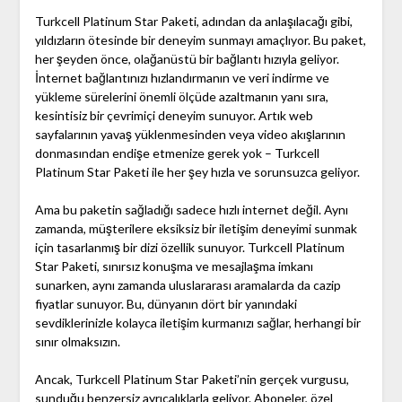
Turkcell Platinum Star Paketi, adından da anlaşılacağı gibi,
yıldızların ötesinde bir deneyim sunmayı amaçlıyor. Bu paket,
her şeyden önce, olağanüstü bir bağlantı hızıyla geliyor.
İnternet bağlantınızı hızlandırmanın ve veri indirme ve
yükleme sürelerini önemli ölçüde azaltmanın yanı sıra,
kesintisiz bir çevrimiçi deneyim sunuyor. Artık web
sayfalarının yavaş yüklenmesinden veya video akışlarının
donmasından endişe etmenize gerek yok – Turkcell
Platinum Star Paketi ile her şey hızla ve sorunsuzca geliyor.
Ama bu paketin sağladığı sadece hızlı internet değil. Aynı
zamanda, müşterilere eksiksiz bir iletişim deneyimi sunmak
için tasarlanmış bir dizi özellik sunuyor. Turkcell Platinum
Star Paketi, sınırsız konuşma ve mesajlaşma imkanı
sunarken, aynı zamanda uluslararası aramalarda da cazip
fiyatlar sunuyor. Bu, dünyanın dört bir yanındaki
sevdiklerinizle kolayca iletişim kurmanızı sağlar, herhangi bir
sınır olmaksızın.
Ancak, Turkcell Platinum Star Paketi’nin gerçek vurgusu,
sunduğu benzersiz ayrıcalıklarla geliyor. Aboneler, özel