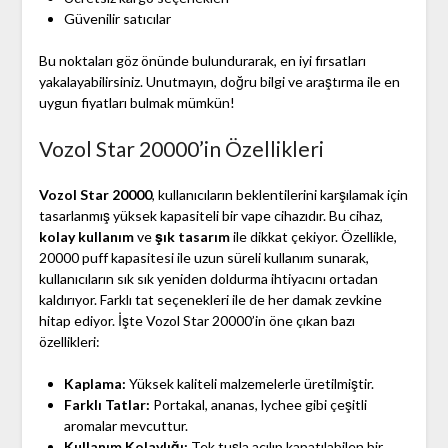
Güvenilir satıcılar
Bu noktaları göz önünde bulundurarak, en iyi fırsatları
yakalayabilirsiniz. Unutmayın, doğru bilgi ve araştırma ile en
uygun fiyatları bulmak mümkün!
Vozol Star 20000’in Özellikleri
Vozol Star 20000
, kullanıcıların beklentilerini karşılamak için
tasarlanmış yüksek kapasiteli bir vape cihazıdır. Bu cihaz,
kolay kullanım
ve
şık tasarım
ile dikkat çekiyor. Özellikle,
20000 puff kapasitesi ile uzun süreli kullanım sunarak,
kullanıcıların sık sık yeniden doldurma ihtiyacını ortadan
kaldırıyor. Farklı tat seçenekleri ile de her damak zevkine
hitap ediyor. İşte Vozol Star 20000’in öne çıkan bazı
özellikleri:
Kaplama:
Yüksek kaliteli malzemelerle üretilmiştir.
Farklı Tatlar:
Portakal, ananas, lychee gibi çeşitli
aromalar mevcuttur.
Kullanım Kolaylığı:
Tek tuşla açılıp kapatılabilen bir