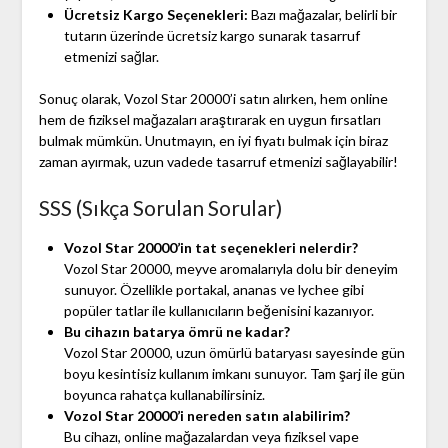
Ücretsiz Kargo Seçenekleri:
Bazı mağazalar, belirli bir
tutarın üzerinde ücretsiz kargo sunarak tasarruf
etmenizi sağlar.
Sonuç olarak, Vozol Star 20000’i satın alırken, hem online
hem de fiziksel mağazaları araştırarak en uygun fırsatları
bulmak mümkün. Unutmayın, en iyi fiyatı bulmak için biraz
zaman ayırmak, uzun vadede tasarruf etmenizi sağlayabilir!
SSS (Sıkça Sorulan Sorular)
Vozol Star 20000’in tat seçenekleri nelerdir?
Vozol Star 20000, meyve aromalarıyla dolu bir deneyim
sunuyor. Özellikle portakal, ananas ve lychee gibi
popüler tatlar ile kullanıcıların beğenisini kazanıyor.
Bu cihazın batarya ömrü ne kadar?
Vozol Star 20000, uzun ömürlü bataryası sayesinde gün
boyu kesintisiz kullanım imkanı sunuyor. Tam şarj ile gün
boyunca rahatça kullanabilirsiniz.
Vozol Star 20000’i nereden satın alabilirim?
Bu cihazı, online mağazalardan veya fiziksel vape