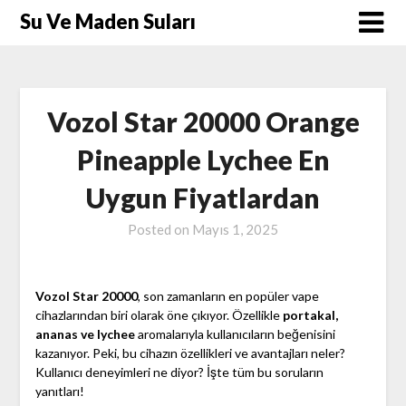
Skip
Su Ve Maden Suları
to
content
Vozol Star 20000 Orange
Pineapple Lychee En
Uygun Fiyatlardan
Posted on
Mayıs 1, 2025
Vozol Star 20000
, son zamanların en popüler vape
cihazlarından biri olarak öne çıkıyor. Özellikle
portakal,
ananas ve lychee
aromalarıyla kullanıcıların beğenisini
kazanıyor. Peki, bu cihazın özellikleri ve avantajları neler?
Kullanıcı deneyimleri ne diyor? İşte tüm bu soruların
yanıtları!